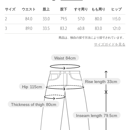
化や年代が自然と溶け混ざるようなプロダクト。
KHOKIの得意なコンビネーションや刺繍、パッチワークもアップ
サイズ
ウエスト
股上
股下
すそ周り
もも周り
ヒップ
デートされ、どこか心が暖かくなるようなモチーフが施されてい
2
84.0
33.0
79.5
57.0
80.0
115.0
ます。
3
89.0
33.5
83.2
60.8
83.0
121.0
・メーカー品番：26ss-p-12
商品は、独自の採寸方法により採寸されています。
サイズガイドを見る
＜KHOKI(コッキ)＞
東京を拠点とするデザインチームにより展開されるファッション
Waist
84cm
ブランド。
さまざまなラグジュアリーブランドで経験を積んだメンバーによ
って設立されたコッキは、当初より「人の手が見えるモノづく
り」をコンセプトに、多種多様な文化や伝統的技法を組み合わせ
Rise length
33cm
て生まれるスタイルと、どこかほっとする雰囲気を重視してい
Hip
115cm
る。
キルトやカンタ、スザニといった伝統的な手法に着目するばかり
でなく、得意とするカッティング技術やコラージュ技術を用い、
Thickness of thigh
80cm
カレッジスウェットといったカジュアルなウェアをカーディガン
に仕立て直すなどしている。
Inseam length
79.5cm
【注意事項】