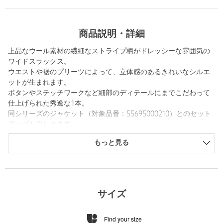
商品説明・詳細
上品なウール素材の繊細なストライプ柄がドレッシーな雰囲気の
ワイドスラックス。
ウエストや裾のプリーツによって、立体感のあるきれいなシルエ
ットが生まれます。
ボタンやステッチワークなど細部のディテールにまでこだわって
仕上げられた秀逸な1本。
同シリーズのジャケット（対象品番：55695000210）とのセット
アップも楽しめます。
もっと見る
26ssコレクションは京都の染め技術にフォーカスしたシーズンで
す。
江戸時代に作られたという伝統的な絞り染めの柄を現代の解釈で
再現。
当時は上層階級の表着（着物の一番上の服）として使用されてい
サイズ
た柄を、現代の様々なデイリーウェアとして落とし込まれていま
す。
Find your size
絞り染めのプリントをした後にフェード加工を加えることで、文