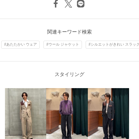
サイズ
2 3
素材
ウール100％
洗濯表示
ドライクリーニング
洗濯表示について
関連キーワード検索
原産国
日本製
#あたたかい ウェア
#ウール ジャケット
#シルエットがきれい スラッ
商品番号
5569-5-000216
スタイリング