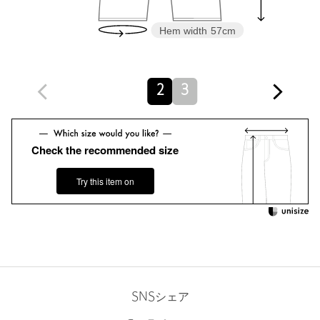
※商品に「取り扱い上の注意書き」、「洗濯表示」がございます
場合は、使用前に必ずご確認ください。
Hem width
57cm
※商品画像は、光の当たり具合やパソコンなどの閲覧環境によ
り、実際の色味と異なって見える場合がございます。あらかじめ
ご了承ください。
※商品の色味の目安は、商品単体の画像をご参照ください。
2
3
店舗へお問い合わせの際は、全国のUNITED ARROWS各店舗ま
で下記の品名/品番をお申し付けください。
品名：KHOKI 14 Pleated Stripe 品番：55695000216
Check the recommended size
Try this item on
商品詳細
注文キャンセル
対象商品
返品
対象商品
返品等について
裾上げ
対象外商品
裾上げについて
タイプ
MEN
SNSシェア
カテゴリー
パンツ
|
スラックス