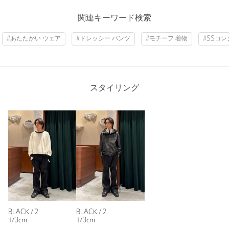
原産国
日本製
関連キーワード検索
商品番号
5569-5-000214
#あたたかい ウェア
#ドレッシー パンツ
#モチーフ 着物
#SSコ
スタイリング
BLACK / 2
BLACK / 2
173cm
173cm