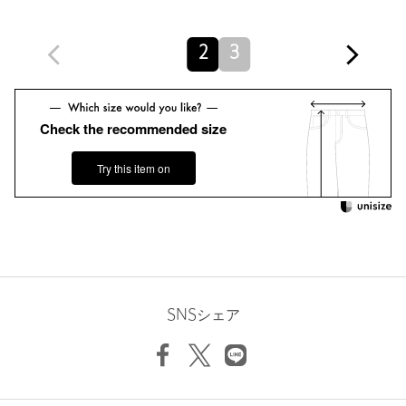
※商品の色味の目安は、商品単体の画像をご参照ください。
店舗へお問い合わせの際は、全国のUNITED ARROWS各店舗ま
2
3
で下記の品名/品番をお申し付けください。
品名：KHOKI 14 Pleated Chino 品番：55695000214
Check the recommended size
商品詳細
Try this item on
注文キャンセル
対象商品
返品
対象商品
返品等について
裾上げ
対象外商品
裾上げについて
タイプ
MEN
カテゴリー
パンツ
|
チノパンツ
SNSシェア
サイズ
2 3
素材
綿100％
洗濯表示
手洗い可
洗濯表示について