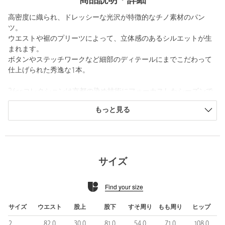
商品説明・詳細
高密度に織られ、ドレッシーな光沢が特徴的なチノ素材のパン
ツ。
ウエストや裾のプリーツによって、立体感のあるシルエットが生
まれます。
ボタンやステッチワークなど細部のディテールにまでこだわって
仕上げられた秀逸な1本。
26ssコレクションは京都の染め技術にフォーカスしたシーズンで
す。
もっと見る
江戸時代に作られたという伝統的な絞り染めの柄を現代の解釈で
再現。
当時は上層階級の表着（着物の一番上の服）として使用されてい
た柄を、現代の様々なデイリーウェアとして落とし込まれていま
す。
サイズ
絞り染めのプリントをした後にフェード加工を加えることで、文
化や年代が自然と溶け混ざるようなプロダクト。
Find your size
KHOKIの得意なコンビネーションや刺繍、パッチワークもアップ
デートされ、どこか心が暖かくなるようなモチーフが施されてい
ます。
サイズ
ウエスト
股上
股下
すそ周り
もも周り
ヒップ
2
82.0
30.0
81.0
54.0
71.0
108.0