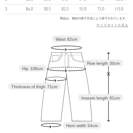
・メーカー品番：26ss-p-05
3
86.0
30.5
82.5
55.0
72.0
113.0
＜KHOKI(コッキ)＞
商品は、独自の採寸方法により採寸されています。
東京を拠点とするデザインチームにより展開されるファッション
サイズガイドを見る
ブランド。
さまざまなラグジュアリーブランドで経験を積んだメンバーによ
Waist
82cm
って設立されたコッキは、当初より「人の手が見えるモノづく
り」をコンセプトに、多種多様な文化や伝統的技法を組み合わせ
て生まれるスタイルと、どこかほっとする雰囲気を重視してい
る。
Rise length
30cm
キルトやカンタ、スザニといった伝統的な手法に着目するばかり
Hip
108cm
でなく、得意とするカッティング技術やコラージュ技術を用い、
カレッジスウェットといったカジュアルなウェアをカーディガン
に仕立て直すなどしている。
Thickness of thigh
71cm
【注意事項】
Inseam length
81cm
※商品に「取り扱い上の注意書き」、「洗濯表示」がございます
場合は、使用前に必ずご確認ください。
※商品画像は、光の当たり具合やパソコンなどの閲覧環境によ
り、実際の色味と異なって見える場合がございます。あらかじめ
Hem width
54cm
ご了承ください。