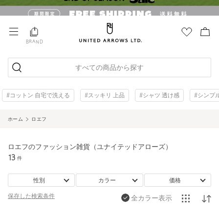
BRAND
すべての商品から探す
#コットン 自宅で洗える
#スッキリ 上品
#シャツ 透け感
#シンプ
ホーム
ロエフ
ロエフのファッション雑貨（ユナイテッドアローズ）
13
件
性別
カラー
価格
保存した
検索条件
全カラー表示