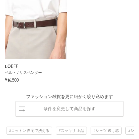
LOEFF
ベルト / サスペンダー
¥16,500
ファッション雑貨を更に細かく絞り込めます
条件を変更して商品を探す
#コットン 自宅で洗える
#スッキリ 上品
#シャツ 透け感
#シン