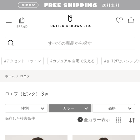
BRAND
すべての商品から探す
#アクセント コットン
#カジュアル 自宅で洗える
#さりげない シンプ
ホーム
ロエフ
ロエフ（ピンク）
3
件
性別
カラー
価格
保存した
検索条件
全カラー表示