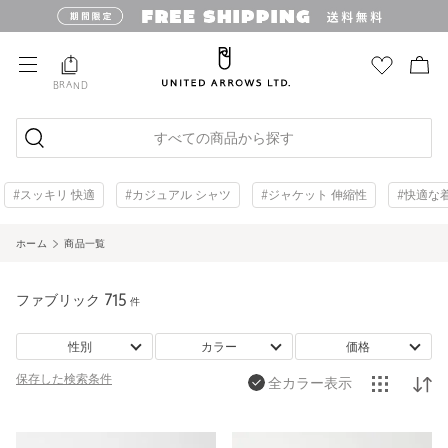
BRAND
すべての商品から探す
#スッキリ 快適
#カジュアル シャツ
#ジャケット 伸縮性
#快適な
ホーム
商品一覧
ファブリック
715
件
性別
カラー
価格
保存した
検索条件
全カラー表示