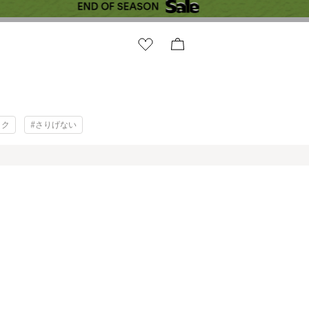
ック
#さりげない