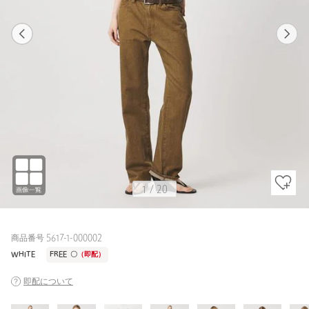
1
20
1
20
OLIVE / FREE
WHITE
162cm
1
/
20
商品番号 5617-1-000002
WHITE
FREE
〇
（即配）
即配について