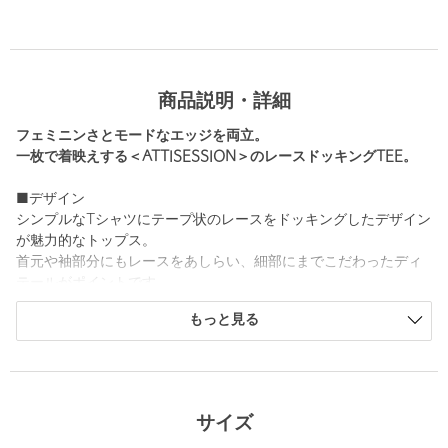
商品説明・詳細
フェミニンさとモードなエッジを両立。
一枚で着映えする＜ATTISESSION＞のレースドッキングTEE。
■デザイン
シンプルなTシャツにテープ状のレースをドッキングしたデザイン
が魅力的なトップス。
首元や袖部分にもレースをあしらい、細部にまでこだわったディ
テールがポイントです。
トレンド感のあるコンパクトなサイズバランスが、デイリーに取
もっと見る
り入れやすい一着。
クリーンな印象へと導くホワイトと、シックなブラックの2色をご
用意しました。
■素材
サイズ
ポリエステル×コットンの肌馴染みが良い質感の素材を使用。