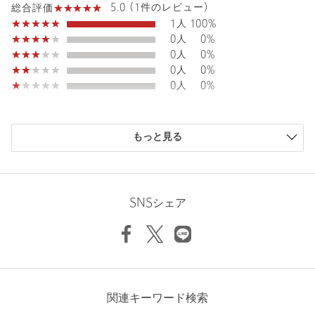
5.0 (1件のレビュー)
総合評価
商品詳細
1人
100%
0人
0%
注文キャンセル
対象商品
0人
0%
0人
0%
返品
対象商品
返品等について
0人
0%
裾上げ
対象外商品
裾上げについて
タイプ
WOMEN
購入商品のサイズ感
もっと見る
小さい
カテゴリー
トップス
|
Tシャツ / カットソー
0人
0%
少し小さい
0人
0%
サイズ
FREE
ちょうどよい
1人
100%
少し大きい
0人
0%
本体；ポリエステル50％ コットン50％ レース部
SNSシェア
分； 胸部分；ナイロン100％ 衿袖口；ナイロン
大きい
0人
0%
素材
70％ ポリウレタン30％ その他；ナイロン94％ ポ
リウレタン6％
洗濯表示
手洗い可
洗濯表示について
原産国
中国製
ニックネーム： sii
関連キーワード検索
商品番号
5617-1-000002
投稿日： 2026年6月8日