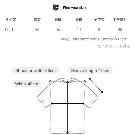
Find your size
■コーディネート
デニムでカジュアルダウンするだけでこなれた印象に、スラック
スと合わせればミニマルで都会的なスタイルに。
サイズ
着丈
肩幅
身幅
そで丈
すそ周り
ミニ丈ボトムと合わせてバランスを楽しむのもおすすめです。
FREE
54
36
40
10
80
ジャケットやシャツのインナーとしてレースを覗かせるレイヤー
ドスタイルも◎。
商品は、独自の採寸方法により採寸されています。
一枚でも、重ねても、ワードローブの軸になる存在です。
サイズガイドを見る
============================
裏地：なし
Sleeve length
10cm
Shoulder width
36cm
透け感：ややあり
伸縮：ややあり
光沢感：なし
Width
40cm
ケア方法：手洗い可
============================
＜ATTISESSION（アティセッション）＞
可憐さと自立心のある現代女性のためのワードローブをコンセプ
トに掲げた＜ATTISESSION＞。
ブランド名は、Attitude（態度）とObsession（執着）という二つ
の異なる概念を組みあわせた造語。