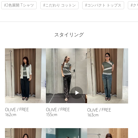
#2色展開 Tシャツ
#こだわり コットン
#コンパクト トップス
#ク
購入カラー：BLACK
｜
購入サイズ：FREE
購入商品のサイズ感：
ちょうどよい
レースの透け具合がかわいい。
ちょうど良いコンパクトさで合わせやすい。
スタイリング
性別：
女性
年代：
20代後半
身長：
153cm
普段の着用サイズ：
S
1人が参考になったと回答
参考になった
OLIVE / FREE
OLIVE / FREE
OLIVE / FREE
162cm
155cm
163cm
※レビューは、個人の主観による感想・体感によるもので、商品の効果や性
能を保証するものではありません。