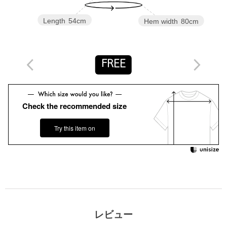
強い態度や姿勢と同時に熱狂的な執着心を象徴し、夢中になる意
欲を結び付けた表現。
Length
54cm
Hem width
80cm
「BASIC」、「CLASSIC」、「ROMANTIC」、「COUNTER
ATTITUDE（UNDER GROUND）」の4つの要素を軸に、ミレニ
アル、 Z世代に向けたスタイルを提案します。
FREE
【注意事項】
※商品に「取り扱い上の注意書き」、「洗濯表示」がございます
場合は、使用前に必ずご確認ください。
Check the recommended size
※商品画像は、光の当たり具合やパソコンなどの閲覧環境によ
り、実際の色味と異なって見える場合がございます。あらかじめ
Try this item on
ご了承ください。
※商品の色味の目安は、商品単体の画像をご参照ください。
※画像の商品はサンプルです。
店舗へお問い合わせの際は、全国のATTISESSION各店舗まで下記
の品名/品番をお申し付けください。
品名：ATT E/C LACE DOCKING TEE 品番：56171000002
レビュー