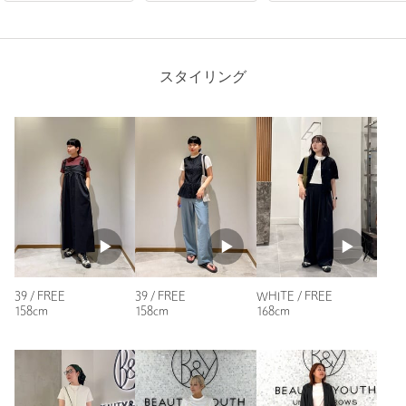
購入商品のサイズ感：
ちょうどよい
肌触りが良い素材です！生地も厚すぎず薄すぎず
ちょうど良くて、沢山着回せそうです。丈感も
スタイリング
すっきりしています！値段は安くないので⭐︎を
一つ減らしました。
性別：
女性
年代：
40代後半
身長：
155cm
普段の着用サイズ：
M
9人が参考になったと回答
参考になった
39 / FREE
39 / FREE
WHITE / FREE
158cm
158cm
168cm
ニックネーム： s