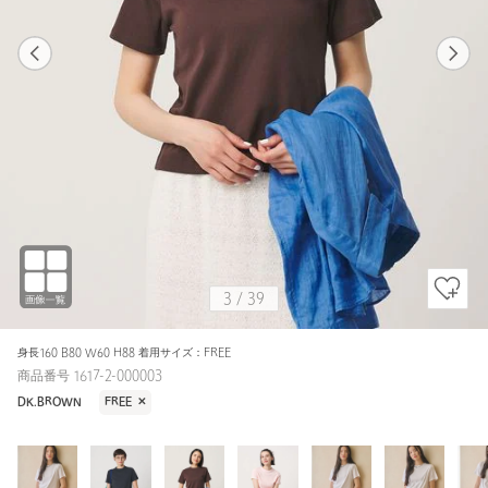
1
39
3
39
39 / FREE
WHITE
158cm
3
/
39
身長160 B80 W60 H88 着用サイズ：FREE
商品番号 1617-2-000003
DK.BROWN
FREE
✕