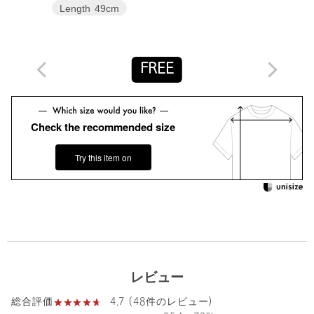
下記の品名/品番をお申し付けください。
Length
49cm
品名：〇BY ORG/CTN TEE 品番：16172000003
FREE
商品詳細
注文キャンセル
対象商品
Check the recommended size
返品
対象商品
返品等について
Try this item on
裾上げ
対象外商品
裾上げについて
タイプ
WOMEN
カテゴリー
トップス
|
Tシャツ / カットソー
サイズ
FREE
素材
コットン100％
レビュー
洗濯表示
洗濯機洗い可
洗濯表示について
4.7 (48件のレビュー)
総合評価