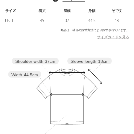
ビジネスライクなきれいめスラックスからデニムまで幅広いスタ
イルにマッチ。
サイズ
着丈
肩幅
身幅
そで丈
ヘルシーな一枚着として女性らしく着こなすのもおすすめです。
FREE
49
37
44.5
18
============================
商品は、独自の採寸方法により採寸されています。
裏地：なし
サイズガイドを見る
透け感：ややあり
伸縮：あり
光沢感：なし
Sleeve length
18cm
Shoulder width
37cm
ケア方法：洗濯機洗い可
============================
Width
44.5cm
【注意事項】
※商品に「取り扱い上の注意書き」、「洗濯表示」がございます
場合は、使用前に必ずご確認ください。
※商品画像は、光の当たり具合やパソコンなどの閲覧環境によ
り、実際の色味と異なって見える場合がございます。あらかじめ
ご了承ください。
※商品の色味の目安は、商品単体の画像をご参照ください。
店舗へお問い合わせの際は、全国のBEAUTY&YOUTH各店舗まで