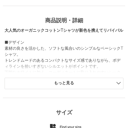
商品説明・詳細
大人気のオーガニックコットンTシャツが新色を携えてリバイバル
■デザイン
素材の良さを活かした、ソフトな風合いのシンプルなベーシックT
シャツ。
トレンドムードのあるコンパクトなサイズ感でありながら、ボデ
ィラインを拾いすぎないシルエットがポイントです。
万能なホワイトに加え、コーディネートに取り入れやすいシック
なカラーのダークグレーとダークブラウン、やわらかな印象と明
もっと見る
るさを添えるピンクをご用意しました。
■素材
加工を施して滑らかに仕上げたオーガニックコットンを使用。
フライスのストレッチ性も兼ね備えた着心地の良さが魅力です。
サイズ
今シーズンは洗濯機洗いに対応し、更に利便性が高まりました。
Find your size
■コーディネート