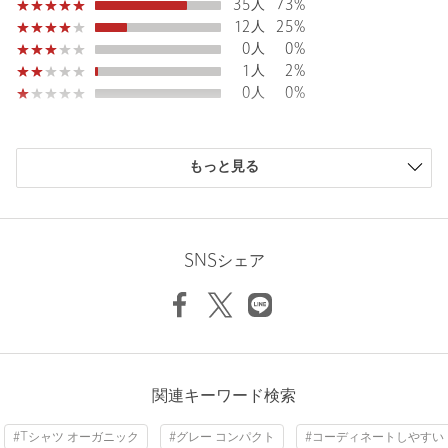
35人
73%
原産国
日本製
12人
25%
商品番号
1617-2-000003
0人
0%
1人
2%
0人
0%
購入商品のサイズ感
もっと見る
小さい
0人
0%
少し小さい
5人
10%
ちょうどよい
43人
90%
少し大きい
0人
0%
SNSシェア
大きい
0人
0%
ニックネーム： さこ
関連キーワード検索
投稿日： 2026年4月23日
#Tシャツ オーガニック
#グレー コンパクト
#コーディネートしやすい
購入カラー：WHITE
｜
購入サイズ：FREE