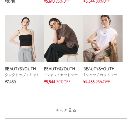
※レビューは、個人の主観による感想・体感によるもので、商品の効果や性
¥8,910
¥5,610
25%OFF
¥5,544
30%OFF
能を保証するものではありません。
もっと見る
BEAUTY&YOUTH
BEAUTY&YOUTH
BEAUTY&YOUTH
タンクトップ / キャミソール
Tシャツ / カットソー
Tシャツ / カットソー
¥7,480
¥5,544
30%OFF
¥4,455
25%OFF
もっと見る