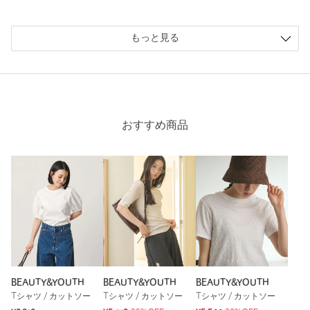
投稿日： 2026年4月28日
購入カラー：DK.BROWN
｜
購入サイズ：FREE
もっと見る
購入商品のサイズ感：
ちょうどよい
コンパクトなサイズで丈感もボトムにインしなくてもカッコよ
く決まります
ブラウンは意外と何にでも合わせられて使いやすい
おすすめ商品
性別：
未設定
年代：
50代前半
身長：
163cm
普段の着用サイズ：
M
7人が参考になったと回答
参考になった
BEAUTY&YOUTH
BEAUTY&YOUTH
BEAUTY&YOUTH
Tシャツ / カットソー
Tシャツ / カットソー
Tシャツ / カットソー