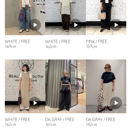
投稿日： 2026年4月25日
購入カラー：PINK
｜
購入サイズ：FREE
購入商品のサイズ感：
ちょうどよい
毎年、色を買い足しています。
ネックの感じ、着心地がとても気に入っています。
WHITE / FREE
WHITE / FREE
PINK / FREE
169cm
162cm
159cm
性別：
女性
年代：
40代前半
身長：
156cm
普段の着用サイズ：
S
8人が参考になったと回答
参考になった
WHITE / FREE
DK.GRAY / FREE
DK.GRAY / FREE
162cm
161cm
142cm
ニックネーム： ハニー