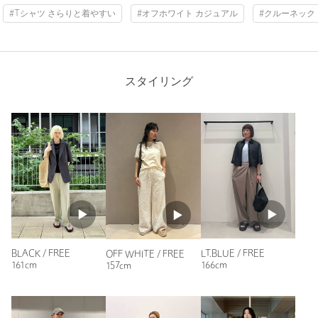
投稿日： 2026年4月17日
#Tシャツ さらりと着やすい
#オフホワイト カジュアル
#クルーネック
購入カラー：BLACK
｜
購入サイズ：FREE
購入商品のサイズ感：
ちょうどよい
首元と袖口に白のラインがあるので品ガアル。
スタイリング
性別：
女性
年代：
50代前半
身長：
162cm
普段の着用サイズ：
L
6人が参考になったと回答
参考になった
BLACK / FREE
LT.BLUE / FREE
OFF WHITE / FREE
161cm
166cm
157cm
ニックネーム： aki
投稿日： 2026年5月11日