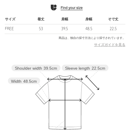
Find your size
■コーディネート
シンプルでありながらさりげなくディテールを効かせたTシャツ
は、大人っぽく着こなしていただくのが◎。
サイズ
着丈
肩幅
身幅
そで丈
メンズのスラックスやカーブパンツと合わせていただくのがおす
FREE
53
39.5
48.5
22.5
すめです。
商品は、独自の採寸方法により採寸されています。
============================
サイズガイドを見る
裏地：なし
透け感：オフホワイトはややあり
伸縮：ややあり
Sleeve length
22.5cm
Shoulder width
39.5cm
光沢感：なし
ケア方法：手洗い可
============================
Width
48.5cm
【注意事項】
※商品に「取り扱い上の注意書き」、「洗濯表示」がございます
場合は、使用前に必ずご確認ください。
※商品画像は、光の当たり具合やパソコンなどの閲覧環境によ
り、実際の色味と異なって見える場合がございます。あらかじめ
ご了承ください。
※商品の色味の目安は、商品単体の画像をご参照ください。