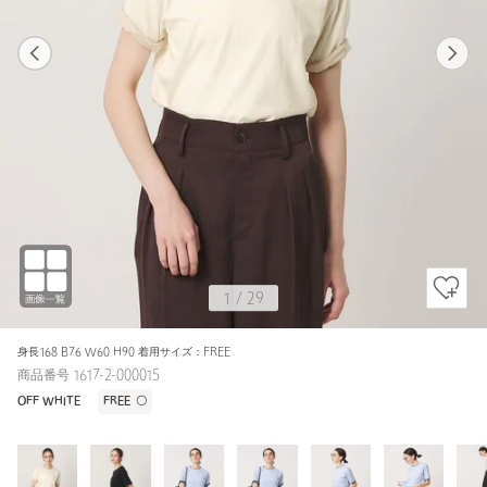
1
29
1
29
BLACK / FREE
OFF WHITE
161cm
1
/
29
身長168 B76 W60 H90 着用サイズ：FREE
商品番号 1617-2-000015
OFF WHITE
FREE
〇