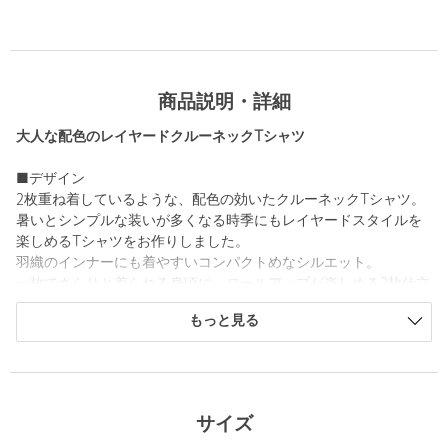
商品説明・詳細
大人な配色のレイヤードクルーネックTシャツ
■デザイン
2枚重ね着しているような、配色の効いたクルーネックTシャツ。
暑いとシンプルな装いが多くなる時季にもレイヤードスタイルを
楽しめるTシャツをお作りしました。
羽織のインナーにも着やすいコンパクトめなシルエット。
一枚でさらりと着られる身頃に、ロールアップが楽しめる2枚仕立
ての袖もポイント。
もっと見る
汗ばむシーズンにもおしゃれを楽しめる一着として、重宝するこ
と間違いなしです。
■素材
コットンに麻をブレンドしたやや節のある綿天竺を使用。
サイズ
カジュアルなゆるいムードが楽しんでいただけます。