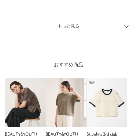
ニックネーム： え
投稿日： 2026年4月29日
もっと見る
購入カラー：BLACK
｜
購入サイズ：FREE
購入商品のサイズ感：
ちょうどよい
袖と襟に白が入っているのがかわいいです。綺麗めでもカジュ
アルでも活躍しそうです。
おすすめ商品
性別：
女性
年代：
30代前半
身長：
169cm
普段の着用サイズ：
L
4人が参考になったと回答
参考になった
BEAUTY&YOUTH
BEAUTY&YOUTH
St.Johns 3rd club