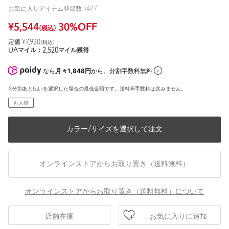
お気に入りアイテム登録数
1477
¥
5,544
30
%OFF
(税込)
定価 ¥
7,920
(税込)
UAマイル：
2,520
マイル獲得
なら
月々1,848円
から。分割手数料無料
※分割あと払いを選択した場合の最低金額です。送料等手数料は含みません。
再入荷
カラー/サイズを選択して注文
オンラインストアからお取り置き（送料無料）
オンラインストアからお取り置き（送料無料）について
お気に入りに追加
店舗在庫