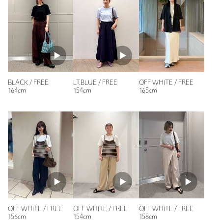
購入カラー：OFF WHITE
｜
購入サイズ：FREE
購入商品のサイズ感：
少し小さい
2枚重ねて着てるように見えるデザインが可愛いく、下の生地
が付いているのが袖部分だけなのでもたつかないですし、暑く
なるこれからの時期に嬉しいです。
骨格と体型的にモデルさんのようにゆるっとは着れないのです
が、コンパクトめなシアートップスを探していたので良いもの
BLACK / FREE
LT.BLUE / FREE
OFF WHITE / FREE
が見つかって良かったです。
164cm
154cm
165cm
性別：
女性
年代：
30代前半
身長：
172cm
普段の着用サイズ：
L
5人が参考になったと回答
参考になった
OFF WHITE / FREE
OFF WHITE / FREE
OFF WHITE / FREE
156cm
154cm
158cm