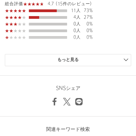
4.7 (15件のレビュー)
総合評価
原産国
日本製
11人
73%
商品番号
1617-2-000015
4人
27%
0人
0%
0人
0%
0人
0%
購入商品のサイズ感
もっと見る
小さい
0人
0%
少し小さい
1人
7%
ちょうどよい
14人
93%
少し大きい
0人
0%
SNSシェア
大きい
0人
0%
ニックネーム： mm
関連キーワード検索