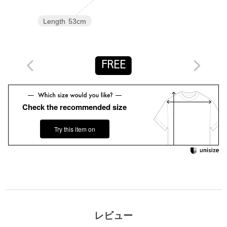
店舗へお問い合わせの際は、全国のBEAUTY&YOUTH各店舗まで
Length
53cm
下記の品名/品番をお申し付けください。
品名：BY C/LI LAYERED CN TEE 品番：16172000015
FREE
商品詳細
注文キャンセル
対象商品
Check the recommended size
返品
対象商品
返品等について
Try this item on
裾上げ
対象外商品
裾上げについて
タイプ
WOMEN
カテゴリー
トップス
|
Tシャツ / カットソー
サイズ
FREE
素材
本体；コットン83％ 麻17％ 別布；コットン100％
レビュー
洗濯表示
手洗い可
洗濯表示について