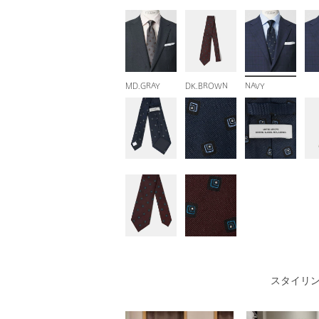
MD.GRAY
DK.BROWN
NAVY
スタイリ