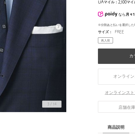
UAマイル：
2,100
マイ
なら
月々1
※分割あと払いを選択した
サイズ：
FREE
再入荷
カ
オンライン
オンラインスト
3
/
14
店舗在
商品説明