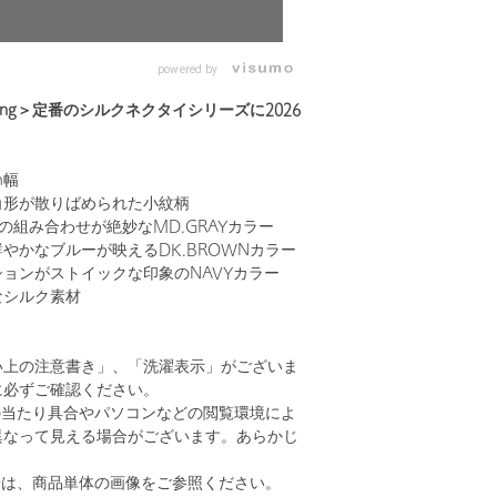
powered by
 relaxing＞定番のシルクネクタイシリーズに2026
m幅
角形が散りばめられた小紋柄
の組み合わせが絶妙なMD.GRAYカラー
やかなブルーが映えるDK.BROWNカラー
ョンがストイックな印象のNAVYカラー
なシルク素材
い上の注意書き」、「洗濯表示」がございま
に必ずご確認ください。
の当たり具合やパソコンなどの閲覧環境によ
異なって見える場合がございます。あらかじ
。
安は、商品単体の画像をご参照ください。