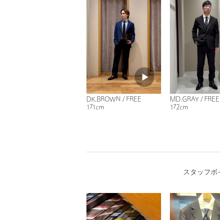
DK.BROWN / FREE
MD.GRAY / FREE
171cm
172cm
スタッフボ