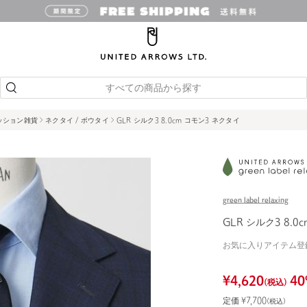
すべての商品から探す
ッション雑貨
ネクタイ / ボウタイ
GLR シルク3 8.0cm コモン3 ネクタイ
green label relaxing
GLR シルク3 8.0
お気に入りアイテム登
¥
4,620
40
(税込)
定価 ¥
7,700
(税込)