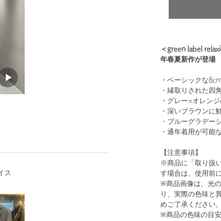
＜green label
1
14
年春夏新作が登場
・ベーシックな8c
・縁取りされた四
・グレー×オレンジ
・深いブラウンに鮮
・ブルーグラデーシ
・通年着用が可能
【注意事項】
※商品に「取り扱
MD.GRAY
イス
す場合は、使用前
※商品画像は、光
り、実際の色味と
めご了承ください
※商品の色味の目