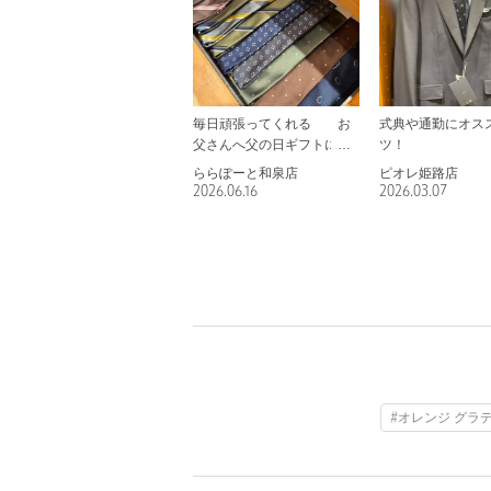
毎日頑張ってくれる お
式典や通勤にオス
父さんへ父の日ギフトにい
ツ！
かがですか🎁✨
ららぽーと和泉店
ピオレ姫路店
2026.06.16
2026.03.07
#オレンジ グラ