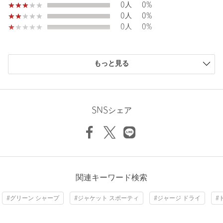
0人
0%
休日のお出かけやお食事などのシーンにも着用可能。
0人
0%
コットンパンツやデニムを合わせれば、上品なドレスダウンスタ
0人
0%
イルが完成します。
============================
購入商品のサイズ感
裏地：背抜き仕様
もっと見る
透け感：なし
小さい
0人
0%
伸縮：あり
少し小さい
1人
10%
光沢感：なし
ちょうどよい
9人
90%
Length
71cm
機能性：ストレッチ、吸水速乾
少し大きい
0人
0%
SNSシェア
ケア方法：洗濯機洗い可
大きい
0人
0%
============================
S
M
L
XL
【注意事項】
※商品に「取り扱い上の注意書き」、「洗濯表示」がございます
場合は、使用前に必ずご確認ください。
※商品画像は、光の当たり具合やパソコンなどの閲覧環境によ
ニックネーム： mk
関連キーワード検索
Check the recommended size
り、実際の色味と異なって見える場合がございます。あらかじめ
投稿日： 2026年6月20日
ご了承ください。
#グリーン シャープ
#ジャケット スポーティ
#ジャージ ドライ
#
購入カラー：ROYAL
｜
購入サイズ：XL
Try this item on
※商品の色味の目安は、商品単体の画像をご参照ください。
※画像の商品はサンプルです。
購入商品のサイズ感：
ちょうどよい