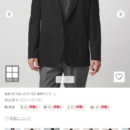
1
36
5
37
BLACK / S
MD.GRAY
168cm
5
/
37
身長180 B86 W70 H85 着用サイズ：L
商品番号 3122-1-021781
BLACK
S
△
（即配）
M
〇
（即配）
L
〇
（即配）
XL
△
（即配）
即配について