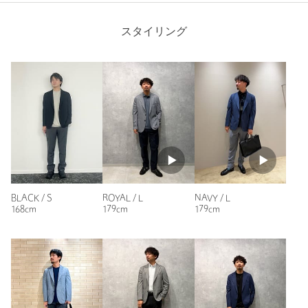
身長170cm、80 kgの体型ですが、XLでちょうどよい着心地
店舗へお問い合わせの際は、全国のgreen label relaxing各店舗ま
です。
スタイリング
で下記の品名/品番をお申し付けください。
品名：PEｼﾞｬｰｼﾞｶﾉｺ 2B NT 2PP-_S 品番：31221021781
性別：
男性
年代：
50代前半
商品詳細
身長：
170cm
普段の着用サイズ：
XL～
注文キャンセル
対象商品
1人が参考になったと回答
返品
対象商品
返品等について
参考になった
裾上げ
対象外商品
裾上げについて
タイプ
MEN
BLACK / S
ROYAL / L
NAVY / L
168cm
179cm
179cm
ジャケット / スーツ / セット
テーラードジャケ
カテゴリー
|
アップ
ット
ニックネーム： Koba
サイズ
S M L XL
投稿日： 2026年6月13日
表生地；ポリエステル93％ 複合繊維(ポリエステ
素材
購入カラー：ROYAL
｜
購入サイズ：XL
ル)7％ 裏生地；ポリエステル100％
購入商品のサイズ感：
ちょうどよい