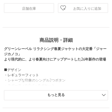
お気に入りに追加
店舗在庫
商品説明・詳細
グリーンレーベル リラクシング春夏ジャケットの大定番「ジャー
ジカノコ」
より現代的に、より春夏向けにアップデートした26年新作の登場
■デザイン
・レギュラーフィット
・シャープな印象のシングル2つボタン
・スポーティな2パッチポケット
・ノッチドラペル
もっと見る
・センターベント
・袖口3つボタン
・長いシーズンで着用ができる背抜き仕様