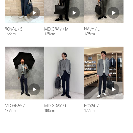
洗濯表示
洗濯機洗い可
洗濯表示について
非常に軽く、ジャージ、ストレッチなので、着やすく
原産国
ラオス製
清涼感もあり、この夏は此で決まりです👍
商品番号
3122-1-021781
性別：
男性
ROYAL / S
MD.GRAY / M
NAVY / L
年代：
60代～
168cm
179cm
179cm
身長：
178cm
普段の着用サイズ：
XL～
1人が参考になったと回答
参考になった
MD.GRAY / L
MD.GRAY / L
ROYAL / L
ニックネーム： 自由人
179cm
180cm
177cm
投稿日： 2026年6月2日
購入カラー：NAVY
｜
購入サイズ：M