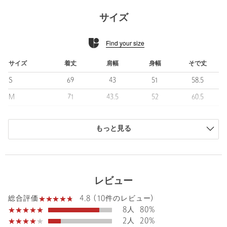
※ブラッシュアップポイント
サイズ
・着丈を長くし、より現代的なサイジングに
・ラペル幅をやや太く微調整、より今の気分にフィットするデザ
Find your size
インに
・袖裏地をなくし、よりソフトで半袖インナーも着やすい春夏向
けの仕様に
サイズ
着丈
肩幅
身幅
そで丈
S
69
43
51
58.5
■素材
・東レの麻調ポリエステルテキスタイル「パリネ®」の鹿の子を使
M
71
43.5
52
60.5
用
L
73
45.5
55
61.5
・ドライタッチ、ナチュラルな表情、清涼感が魅力の生地
・ご自宅ケアができるマシンウォッシャブル機能
もっと見る
XL
74
47
57
63
・快適な着心地を提供するストレッチ機能
商品は、独自の採寸方法により採寸されています。
・春夏シーズンに嬉しい吸水速乾機能
サイズガイドを見る
■コーディネート
レビュー
春夏のビジネスシーンに大活躍な一着です。
スラックスにドレスシューズを合わせれば、ノータイ、タイドア
Sleeve length
60.5cm
4.8 (10件のレビュー)
Shoulder width
43.5cm
総合評価
ップ問わず、王道のジャケパンスタイルに。
8人
80%
クールビズ期には、半袖のポロシャツやニット、カットソー合わ
2人
20%
Width
52cm
せもおすすめです。