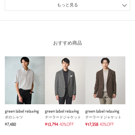
購入商品のサイズ感：
ちょうどよい
もっと見る
暑い時期 裏地が無くストレッチが効いており快適に過ごせま
す。
性別：
男性
年代：
60代～
おすすめ商品
身長：
168cm
普段の着用サイズ：
M
1人が参考になったと回答
参考になった
※レビューは、個人の主観による感想・体感によるもので、商品の効果や性
能を保証するものではありません。
green label relaxing
green label relaxing
green label relaxing
ポロシャツ
テーラードジャケット
テーラードジャケット
¥7,480
¥13,794
40%OFF
¥17,358
40%OFF
もっと見る