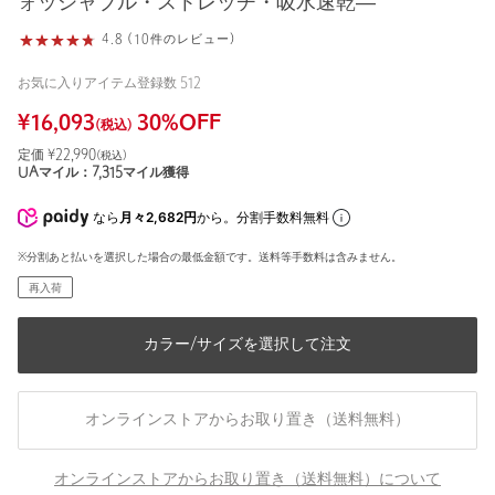
ォッシャブル・ストレッチ・吸水速乾―
4.8 (10件のレビュー)
お気に入りアイテム登録数
512
¥
16,093
30
%OFF
(税込)
定価 ¥
22,990
(税込)
UAマイル：
7,315
マイル獲得
なら
月々2,682円
から。分割手数料無料
※分割あと払いを選択した場合の最低金額です。送料等手数料は含みません。
再入荷
カラー/サイズを選択して注文
オンラインストアからお取り置き（送料無料）
オンラインストアからお取り置き（送料無料）について