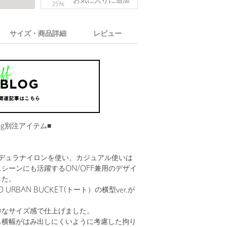
庫
お気に入りに追加
2596
サイズ・商品詳細
レビュー
laxing別注アイテム■
ーデュラナイロンを使い、カジュアル使いは
シーンにも活躍するON/OFF兼用のデザイ
した。
URBAN BUCKET(トート）の横型ver.が
妙なサイズ感で仕上げました。
も横幅がはみ出しにくいように考慮した拘り