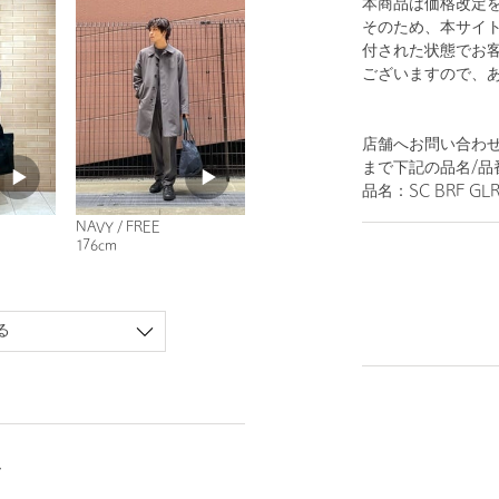
本商品は価格改定
そのため、本サイ
付された状態でお
ございますので、
店舗へお問い合わせの際は
まで下記の品名/品
品名：SC BRF GLR
NAVY / FREE
176cm
る
ー