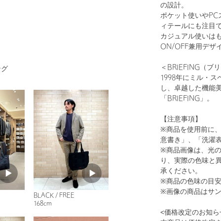
の設計。
ポケット使いやPC
ィテールにも注目
カジュアル使いは
ON/OFF兼用デザ
1
26
＜BRIEFING（
ング
1998年にミル・
し、卓越した機能
「BRIEFING」。
【注意事項】
※商品を使用前に
意書き」、「洗濯
※商品画像は、光
り、実際の色味と
BLACK
承ください。
※商品の色味の目
※画像の商品はサ
BLACK / FREE
168cm
<価格改定のお知ら