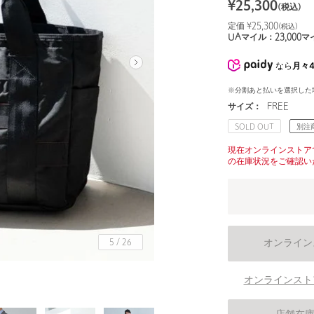
¥
25,300
(税込)
定価 ¥
25,300
(税込)
UAマイル：
23,000
マ
なら
月々4
※分割あと払いを選択した
サイズ：
FREE
SOLD OUT
別注
現在オンラインストア
の在庫状況をご確認い
オンライン
5
/
26
オンラインスト