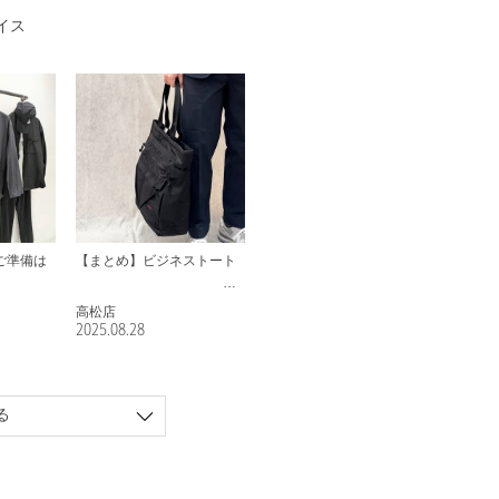
イス
ご準備は
【まとめ】ビジネストート
高松店
2025.08.28
る