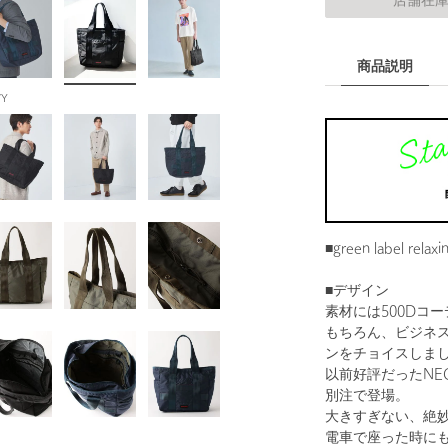
店舗在
商品説明
VY
■green label re
■デザイン
素材には500Dコ
もちろん、ビジネス
ンをチョイスしま
以前好評だったNEO 
別注で登場。
大きすぎない、絶
電車で座った時に