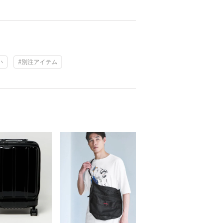
い
#別注アイテム