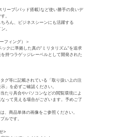
スリーブ(パッド搭載)など使い勝手の良いデ
です。
もちろん、ビジネスシーンにも活躍する
イン。
ブリーフィング）＞
スペックに準拠した真の"ミリタリズム"を追求
美を持つラゲッジレーベルとして開発された
、タグ等に記載されている「取り扱い上の注
表示」を必ずご確認ください。
の当たり具合やパソコンなどの閲覧環境によ
異なって見える場合がございます。予めご了
安は、商品単体の画像をご参照ください。
ンプルです。
せ>