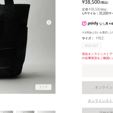
¥
38,500
(税込)
定価 ¥
38,500
(税込)
UAマイル：
35,000
マ
なら
月々6
※分割あと払いを選択した
サイズ：
FREE
SOLD OUT
現在オンラインストア
の在庫状況をご確認い
オンライン
2
/
17
オンラインスト