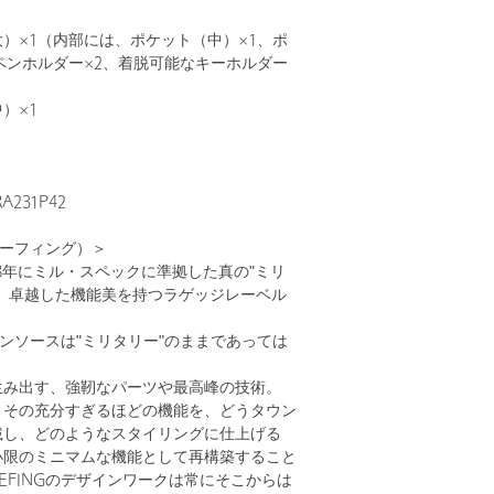
）×1（内部には、ポケット（中）×1、ポ
ペンホルダー×2、着脱可能なキーホルダー
）×1
231P42
ブリーフィング）＞
1998年にミル・スペックに準拠した真の"ミリ
し、卓越した機能美を持つラゲッジレーベル
。
ザインソースは"ミリタリー"のままであっては
生み出す、強靭なパーツや最高峰の技術。
、その充分すぎるほどの機能を、どうタウン
載し、どのようなスタイリングに仕上げる
小限のミニマムな機能として再構築すること
IEFINGのデザインワークは常にそこからは