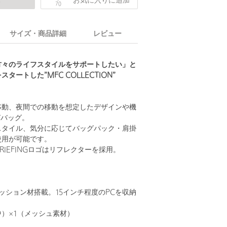
庫
お気に入りに追加
70
サイズ・商品詳細
レビュー
方々のライフスタイルをサポートしたい」と
タートした”MFC COLLECTION”
移動、夜間での移動を想定したデザインや機
Yバッグ。
スタイル、気分に応じてバッグパック・肩掛
使用が可能です。
RIEFINGロゴはリフレクターを採用。
クッション材搭載。15インチ程度のPCを収納
）×1（メッシュ素材）