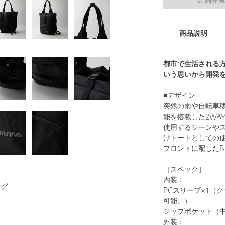
店舗在
商品説明
都市で生活される
いう思いから開発をス
■デザイン
突然の雨や自転車
能を搭載した2WA
使用するシーンや
けトートとしての
フロントに配したB
［スペック］
内装：
ング
PCスリーブ×1（
可能。）
ジップポケット（中
外装：