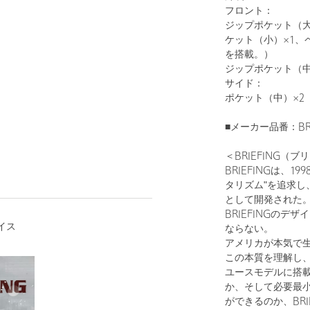
フロント：
ジップポケット（大
ケット（小）×1、
を搭載。）
ジップポケット（中
1
17
サイド：
ポケット（中）×2
■メーカー品番：BRA
＜BRIEFING（
BRIEFINGは、
タリズム"を追求
として開発された
BRIEFINGのデ
イス
ならない。
BLACK
アメリカが本気で
この本質を理解し
ユースモデルに搭
か、そして必要最
ができるのか、BR