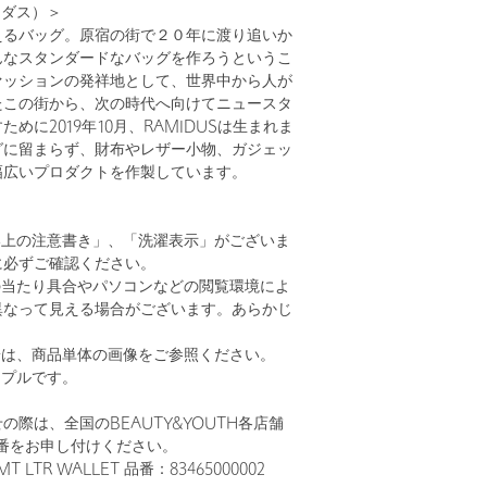
ミダス）＞
えるバッグ。原宿の街で２０年に渡り追いか
んなスタンダードなバッグを作ろうというこ
ァッションの発祥地として、世界中から人が
たこの街から、次の時代へ向けてニュースタ
めに2019年10月、RAMIDUSは生まれま
グに留まらず、財布やレザー小物、ガジェッ
幅広いプロダクトを作製しています。
い上の注意書き」、「洗濯表示」がございま
に必ずご確認ください。
の当たり具合やパソコンなどの閲覧環境によ
異なって見える場合がございます。あらかじ
。
安は、商品単体の画像をご参照ください。
ンプルです。
の際は、全国のBEAUTY&YOUTH各店舗
番をお申し付けください。
 LTR WALLET 品番：83465000002