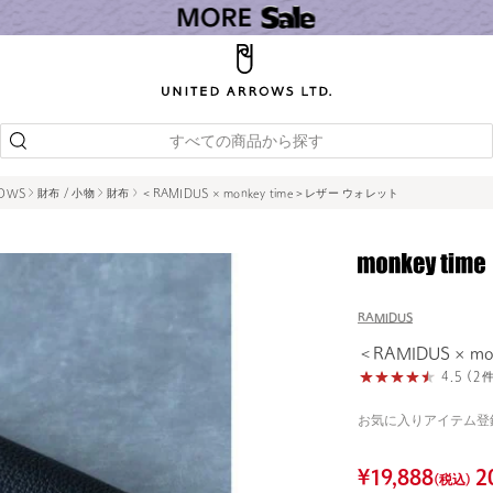
すべての商品から探す
ROWS
財布 / 小物
財布
＜RAMIDUS × monkey time＞レザー ウォレット
RAMIDUS
＜RAMIDUS × m
4.5 (
お気に入りアイテム登
¥
19,888
2
(税込)