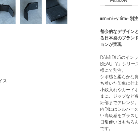
商品説明
■monkey time 
都会的なデザイン
る日本発のブランド
ョンが実現
RAMIDUSのイン
BEAUTY」シリ
様にて別注。
シボ感と柔らかな
イス
ち着いた印象に仕
小銭入れやカード
まに、ジップなど
細部までアレンジ
内側にはシルバー
い高級感をプラス
日常使いはもちろ
です。