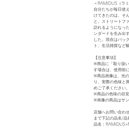
＜RAMIDUS（ラ
自分たちが毎日使
けてきたのは、そ
と。ストリートフ
訪れるようになっ
ンダードを生み出すた
1
7
した。現在はバッ
ト、生活雑貨など
【注意事項】
※商品に「取り扱
す場合は、使用前
※商品画像は、光
り、実際の色味と
めご了承ください
※商品の色味の目
BLACK
※画像の商品はサ
店舗へお問い合わせ
まで下記の品名/品
品名：RAMIDUS×MT