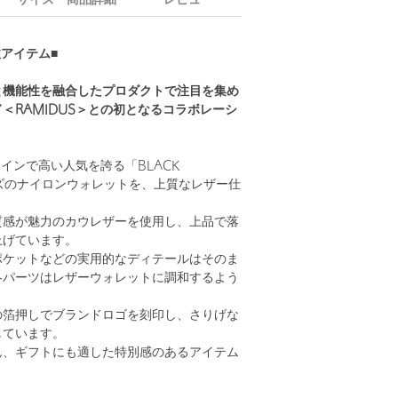
サイズ・商品詳細
レビュー
別注アイテム■
と機能性を融合したプロダクトで注目を集め
＜RAMIDUS＞との初となるコラボレーシ
ラインで高い人気を誇る「BLACK
ーズのナイロンウォレットを、上質なレザー仕
質感が魅力のカウレザーを使用し、上品で落
上げています。
ポケットなどの実用的なディテールはそのま
各パーツはレザーウォレットに調和するよう
。
の箔押しでブランドロゴを刻印し、さりげな
しています。
ん、ギフトにも適した特別感のあるアイテム