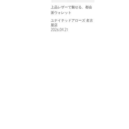
上品レザーで魅せる、都会
派ウォレット
ユナイテッドアローズ 名古
屋店
2026.04.21