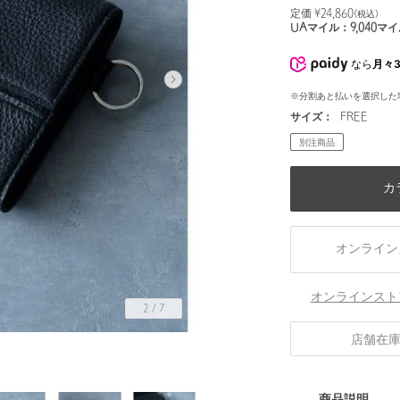
定価 ¥
24,860
(税込)
UAマイル：
9,040
マイ
なら
月々3
※分割あと払いを選択した
サイズ：
FREE
別注商品
カ
オンライン
オンラインスト
2
/
7
店舗在