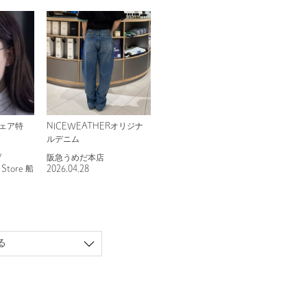
ェア特
NICEWEATHERオリジナ
ルデニム
/
阪急うめだ本店
l Store 船
2026.04.28
る