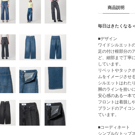
商品説明
毎日はきたくなる＜N
■デザイン
ワイドシルエット
足の付け根部分の
ど、細部まで丁寧
しています。
リベットやタック
ムをイメージさせ
シルエットはわた
脚のラインを拾い
安心感のある一本
フロントは着脱し
ブランドのアイコ
ています。
■コーディネート
シンプルなトップ