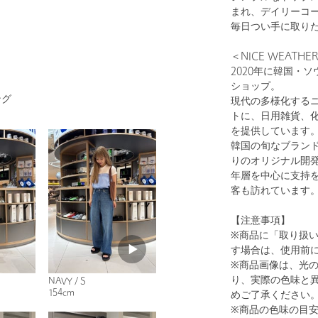
まれ、デイリーコ
毎日つい手に取り
＜NICE WEAT
2020年に韓国・
1
27
ショップ。
ング
現代の多様化する
トに、日用雑貨、
を提供しています
韓国の旬なブラン
りのオリジナル開
年層を中心に支持
客も訪れています
【注意事項】
※商品に「取り扱
BLACK
す場合は、使用前
※商品画像は、光
り、実際の色味と
NAVY / S
154cm
めご了承ください
※商品の色味の目