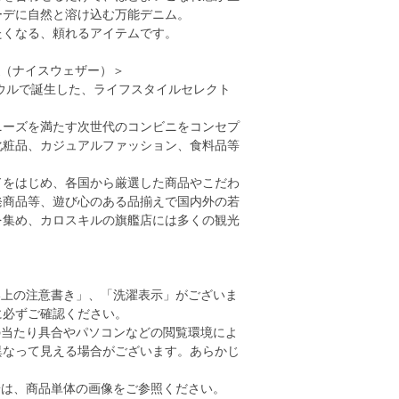
ーデに自然と溶け込む万能デニム。
たくなる、頼れるアイテムです。
HER（ナイスウェザー）＞
ソウルで誕生した、ライフスタイルセレクト
ニーズを満たす次世代のコンビニをコンセプ
化粧品、カジュアルファッション、食料品等
。
ドをはじめ、各国から厳選した商品やこだわ
発商品等、遊び心のある品揃えで国内外の若
を集め、カロスキルの旗艦店には多くの観光
。
い上の注意書き」、「洗濯表示」がございま
に必ずご確認ください。
の当たり具合やパソコンなどの閲覧環境によ
異なって見える場合がございます。あらかじ
。
安は、商品単体の画像をご参照ください。