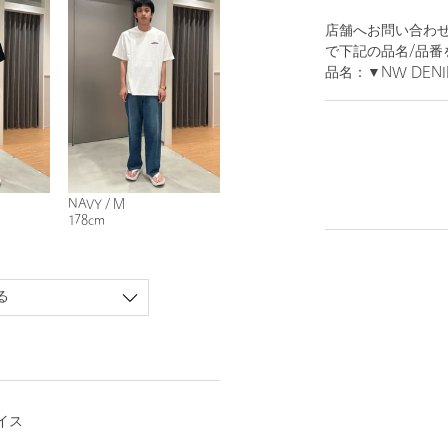
店舗へお問い合わせの
で下記の品名/品番
品名：▼NW DENIM
NAVY / M
178cm
る
イス