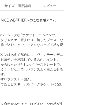
サイズ・商品詳細
レビュー
ICE WEATHER＞のこなれ感デニム
のベーシックな5ポケットデニムパンツ。
アタリやヒゲ、腰まわりに施したブラストな
に作り込むことで、リアルなユーズド感を現
ボタンはあえて配色にし、ヴィンテージデニ
る付属使いを意識しているのがポイント。
りからゆったりとしたバギーストレートで、
にくく、どなたでもバランスよく着こなせる
です。
やすいファスナー開き。
ンであるピスネームをバックポケットに配し
スを合わせるだけで、ほどよいこなれ感が生