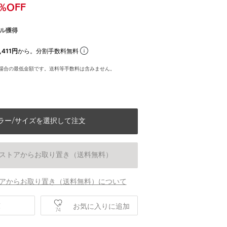
%OFF
ル獲得
,411円
から。分割手数料無料
場合の最低金額です。送料等手数料は含みません。
ラー/サイズを選択して注文
ストアからお取り置き（送料無料）
アからお取り置き（送料無料）について
庫
お気に入りに追加
74