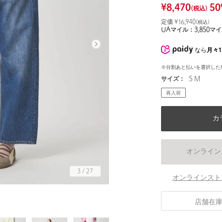
¥
8,470
50
(税込)
定価 ¥
16,940
(税込)
UAマイル：
3,850
マイ
なら
月々1
※分割あと払いを選択した
サイズ：
S M
再入荷
カ
オンライン
3
/
27
オンラインスト
店舗在