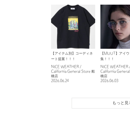
【アイテム別】コーディネ
【MUUT】アイウ
ート提案！！！
集！！！
NICE WEATHER /
NICE WEATHER 
California General Store 船
California Genera
橋店
橋店
2026.06.24
2026.06.03
もっと見