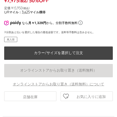
¥
7,975
50
%OFF
(税込)
定価 ¥
15,950
(税込)
UAマイル：
3,625
マイル獲得
なら
月々1,329円
から。分割手数料無料
※分割あと払いを選択した場合の最低金額です。送料等手数料は含みません。
再入荷
カラー/サイズを選択して注文
オンラインストアからお取り置き（送料無料）
オンラインストアからお取り置き（送料無料）について
お気に入りに追加
店舗在庫