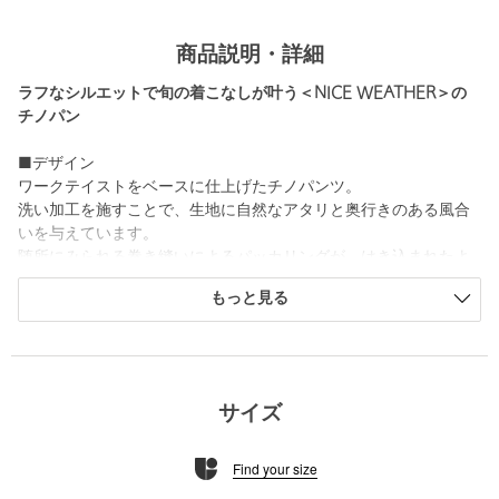
商品説明・詳細
ラフなシルエットで旬の着こなしが叶う＜NICE WEATHER＞の
チノパン
■デザイン
ワークテイストをベースに仕上げたチノパンツ。
洗い加工を施すことで、生地に自然なアタリと奥行きのある風合
いを与えています。
随所にみられる巻き縫いによるパッカリングが、はき込まれたよ
うな表情を演出。
もっと見る
ウエストにアイコンであるピスネームを配しアクセントを添えて
います。
無骨さの中にもほどよい品があり、カジュアルからきれいめまで
幅広く馴染む一本です。
サイズ
■コーディネート
ニットやスウェット、Tシャツなどとカジュアルに楽しむのがおす
Find your size
すめです。