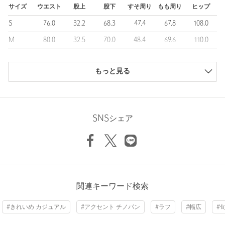
＜NICE WEATHER（ナイスウエザー）＞
サイズ
ウエスト
股上
股下
すそ周り
もも周り
ヒップ
2020年に韓国・ソウルで誕生した、ライフスタイルセレクトショ
S
76.0
32.2
68.3
47.4
67.8
108.0
ップ。
現代の多様化するニーズを満たす次世代のコンビニをコンセプト
M
80.0
32.5
70.0
48.4
69.6
110.0
に、日用雑貨、化粧品、カジュアルファッション、食料品等を提
L
84.0
33.7
72.7
49.4
71.6
112.4
供しています。
韓国の旬なブランドをはじめ、各国から厳選した商品やこだわり
もっと見る
商品は、独自の採寸方法により採寸されています。
のオリジナル開発商品等、遊び心のある品揃えで国内外の若年層
サイズガイドを見る
を中心に支持を集め、カロスキルの旗艦店には多くの観光客も訪
れています。
Waist
80cm
SNSシェア
【注意事項】
※商品に「取り扱い上の注意書き」、「洗濯表示」がございます
場合は、使用前に必ずご確認ください。
Rise length
32.5cm
※商品画像は、光の当たり具合やパソコンなどの閲覧環境によ
Hip
110cm
り、実際の色味と異なって見える場合がございます。あらかじめ
ご了承ください。
※商品の色味の目安は、商品単体の画像をご参照ください。
関連キーワード検索
Thickness of thigh
69.6cm
Inseam length
70cm
店舗へお問い合わせの際は、全国のNICE WEATHER各店舗まで
#きれいめ カジュアル
#アクセント チノパン
#ラフ
#幅広
#
下記の品名/品番をお申し付けください。