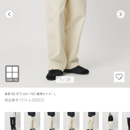
1
28
3
28
BEIGE / M
BLACK
175cm
3
/
28
身長180 B73 W61 H83 着用サイズ：L
商品番号 9214-6-000020