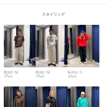
品名：■NW WORK CHINO PT 品番：92146000020
Hem width
48.4cm
スタイリング
商品詳細
注文キャンセル
対象商品
S
M
L
返品
対象商品
返品等について
裾上げ
対象外商品
裾上げについて
タイプ
MEN｜WOMEN
Check the recommended size
カテゴリー
パンツ
|
チノパンツ
Try this item on
サイズ
S M L
BEIGE / M
BEIGE / M
BLACK / S
175cm
175cm
163cm
素材
綿100％
洗濯表示
手洗い可
洗濯表示について
原産国
中国製
商品番号
9214-6-000020