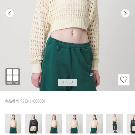
1
22
3
22
NAVY / FREE
OFF WHITE
163cm
3
/
22
商品番号 9213-6-000001