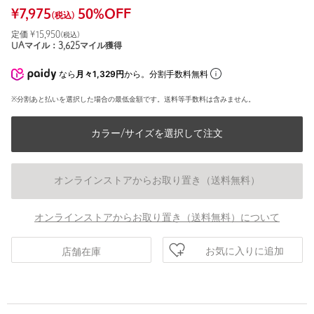
¥
7,975
50
%OFF
(税込)
定価 ¥
15,950
(税込)
UAマイル：
3,625
マイル獲得
なら
月々1,329円
から。分割手数料無料
※分割あと払いを選択した場合の最低金額です。送料等手数料は含みません。
カラー/サイズを選択して注文
オンラインストアからお取り置き（送料無料）
オンラインストアからお取り置き（送料無料）について
お気に入りに追加
店舗在庫