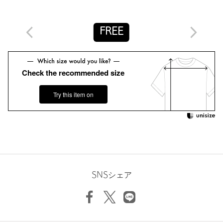
返品
対象商品
返品等について
FREE
裾上げ
対象外商品
裾上げについて
タイプ
WOMEN
カテゴリー
トップス
|
ニット / セーター
Check the recommended size
サイズ
FREE
Try this item on
素材
綿100％
洗濯表示
ドライクリーニング
洗濯表示について
原産国
中国製
商品番号
9213-6-000001
SNSシェア