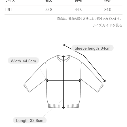
供しています。
サイズ
着丈
身幅
ゆき
韓国の旬なブランドをはじめ、各国から厳選した商品やこだわり
FREE
33.8
44.6
84.0
のオリジナル開発商品等、遊び心のある品揃えで国内外の若年層
を中心に支持を集め、カロスキルの旗艦店には多くの観光客も訪
商品は、独自の採寸方法により採寸されています。
れています。
サイズガイドを見る
【注意事項】
※商品に「取り扱い上の注意書き」、「洗濯表示」がございます
Sleeve length
84cm
場合は、使用前に必ずご確認ください。
※商品画像は、光の当たり具合やパソコンなどの閲覧環境によ
り、実際の色味と異なって見える場合がございます。あらかじめ
Width
44.6cm
ご了承ください。
※商品の色味の目安は、商品単体の画像をご参照ください。
店舗へお問い合わせの際は、全国のNICE WEATHER各店舗まで
下記の品名/品番をお申し付けください。
品名：▼NW MESH KNIT 品番：92136000001
商品詳細
Length
33.8cm
注文キャンセル
対象商品