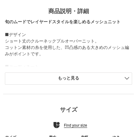
商品説明・詳細
旬のムードでレイヤードスタイルを楽しめるメッシュニット
■デザイン
ショート丈のクルーネックプルオーバーニット。
コットン素材の糸を使用した、凹凸感のある大きめのメッシュ編
みがポイントです。
■コーディネート
寒い時期はシャツやロンTなど重ねたり、暖かくなってきたらタン
もっと見る
クトップやキャミソールと合わせてヘルシーな着こなしも◎。
ローゲージの表情を活かした様々なアイテムとのレイヤードをぜ
ひお楽しみください。
＜NICE WEATHER（ナイスウエザー）＞
サイズ
2020年に韓国・ソウルで誕生した、ライフスタイルセレクトショ
ップ。
Find your size
現代の多様化するニーズを満たす次世代のコンビニをコンセプト
に、日用雑貨、化粧品、カジュアルファッション、食料品等を提