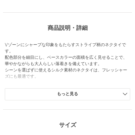
商品説明・詳細
Vゾーンにシャープな印象をもたらすストライプ柄のネクタイで
す。
配色部分を細目にし、ベースカラーの面積を広く見せることで、
華やかながらも大人らしい落着きを備えています。
シーンを選ばずに使えるシルク素材のネクタイは、フレッシャー
ズにも最適です。
【注意事項】
もっと見る
※商品に「取り扱い上の注意書き」、「洗濯表示」がございます
場合は、使用前に必ずご確認ください。
※商品画像は、光の当たり具合やパソコンなどの閲覧環境によ
り、実際の色味と異なって見える場合がございます。あらかじめ
ご了承ください。
サイズ
※商品の色味の目安は、商品単体の画像をご参照ください。
※2026SS商品