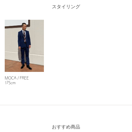
スタイリング
商品詳細
注文キャンセル
対象商品
返品
対象外商品
返品等について
裾上げ
対象外商品
裾上げについて
タイプ
MEN
カテゴリー
ファッション雑貨
|
ネクタイ / ボウタイ
MOCA / FREE
サイズ
FREE
175cm
素材
絹100％
洗濯表示
-
洗濯表示について
商品番号
6134-6-000054
おすすめ商品