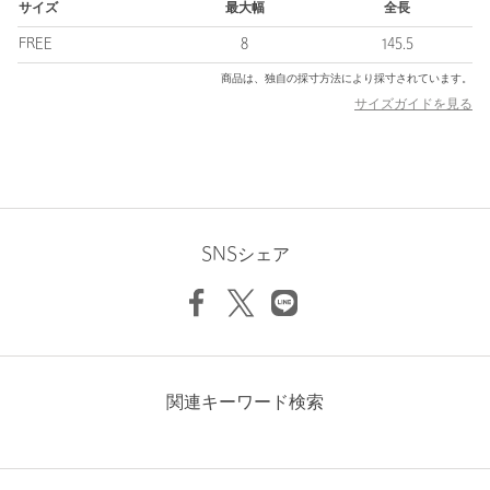
サイズ
最大幅
全長
店舗へお問い合わせの際は、全国のUNITED ARROWS OUTLET
各店舗まで下記の品名/品番をお申し付けください。
FREE
8
145.5
品名：BR 8.0 ST 3 品番：61346000054
商品は、独自の採寸方法により採寸されています。
サイズガイドを見る
【アウトレット商品のご説明】
・アウトレット商品につきましては包装やパッケージに破損・汚
れが見られる場合にも、商品に欠陥が認められない際にはそのま
まの状態でお送りいたします。
・返品、ご注文確定後の内容変更・追加注文はお受けできませ
SNSシェア
ん。
・セールアイテムは予告なく価格の変更を行う場合がございます
が、ご購入後のアイテムについての価格変更はお受けいたしかね
ます。また、タグの表記と購入価格が異なる場合がございます。
関連キーワード検索
・"不良品"、"ご注文内容と異なる商品"が到着した場合は、お客様
よりご連絡をいただいた時点で弊社に在庫がある場合に限り、交
換対応いたします。なお、セールアイテムのため、お品切れの場
合は返金でのご対応といたします。