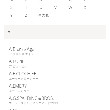
S
T
U
V
W
X
Y
Z
その他
A
A Bronze Age
ア ブロンズ エイジ
A PUPIL
ア ピューピル
A.E.CLOTHIER
エーイークロージャー
A.EMERY
エー・エミリー
A.G.SPALDING＆BROS.
エージースポルディングアンドブロス