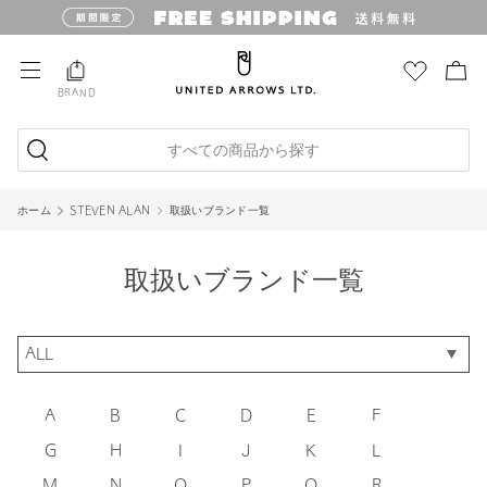
BRAND
すべての商品から探す
ホーム
STEVEN ALAN
取扱いブランド一覧
取扱いブランド一覧
A
B
C
D
E
F
G
H
I
J
K
L
M
N
O
P
Q
R