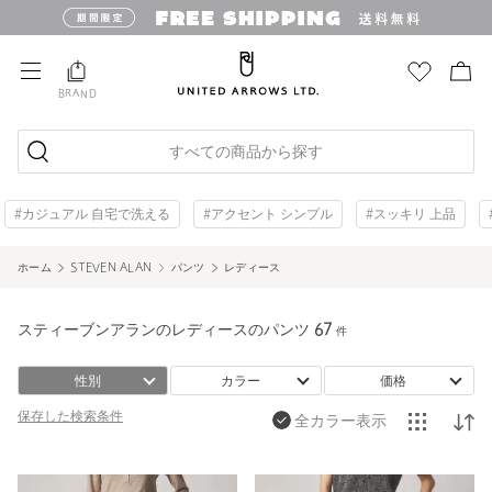
BRAND
すべての商品から探す
#カジュアル 自宅で洗える
#アクセント シンプル
#スッキリ 上品
ホーム
STEVEN ALAN
パンツ
レディース
スティーブンアランのレディースのパンツ
67
件
性別
カラー
価格
保存した
検索条件
全カラー表示