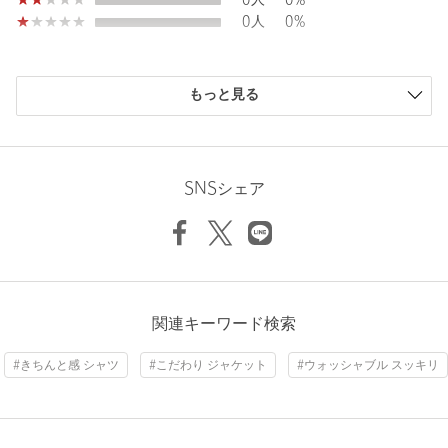
0人
0%
同素材のスラックス（対象品番：11211270013）と組み合わせて
0人
0%
セットアップとしても着用いただけます。
Width
53cm
同素材でシングルジャケット（対象品番：11211270012）もご用
意しております。
購入商品のサイズ感
もっと見る
============================
小さい
0人
0%
透け感：なし
少し小さい
1人
50%
伸縮 ：あり
ちょうどよい
1人
50%
光沢感：ややあり
少し大きい
0人
0%
SNSシェア
機能性：ウォッシャブル、ヨコストレッチ、シワになりにくい
大きい
0人
0%
（着用シワ）
Length
72cm
============================
「UA COZY」
マシンウォッシャブルをはじめ、ストレッチなどの機能性に特化
したライン“UA COZY”。
S
M
L
XL
XXL
XXXL
ニックネーム： しし
関連キーワード検索
着心地の良さは当然のこと、"衣（居）心地"にもこだわり、ユナ
投稿日： 2026年6月20日
イテッドアローズがいままで培ってきた技術、生地選定、スタイ
#きちんと感 シャツ
#こだわり ジャケット
#ウォッシャブル スッキリ
購入カラー：NAVY
｜
購入サイズ：S
ル提案など今できるすべてを詰めこんでいます。
Check the recommended size
従来のビジネスシーンのみならず、多様化したライフスタイルに
購入商品のサイズ感：
ちょうどよい
寄り添った利便性の高いラインナップとなっています。
綺麗めだけど綺麗すぎない。かつ夏場に活躍しそうなセットア
Try this item on