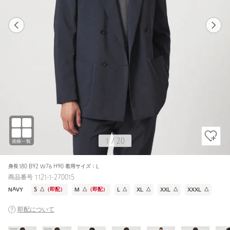
1
20
1
20
NAVY / L
NAVY
173cm
1
/
20
身長180 B92 W76 H90 着用サイズ：L
商品番号 1121-1-270015
NAVY
S
△
（即配）
M
△
（即配）
L
△
XL
△
XXL
△
XXXL
△
即配について