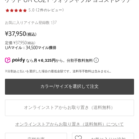
ケット UA COZY ウォッシャブル ヨコストレッチ
5.0 (2件のレビュー)
お気に入りアイテム登録数
137
¥
37,950
(税込)
定価 ¥
37,950
(税込)
UAマイル：
34,500
マイル獲得
なら
月々6,325円
から。分割手数料無料
※分割あと払いを選択した場合の最低金額です。送料等手数料は含みません。
カラー/サイズを選択して注文
オンラインストアからお取り置き（送料無料）
オンラインストアからお取り置き（送料無料）について