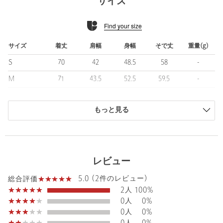
サイズ
ベント ：ノーベント
腰ポケット ：パッチポケット（フラップなし）
Find your size
袖ボタン ：なし
裏地 ：なし
サイズ
着丈
肩幅
身幅
そで丈
重量(g)
■素材
S
70
42
48.5
58
-
麻のような不均一でナチュラルな表情と、夏らしいドライな質感
を楽しめる麻調のポリエステル素材を使用しています。
M
71
43.5
52.5
59.5
-
1本の糸の中に太さの異なる部分を持たせた変わり糸により、染ま
L
72
44.5
53
60
330
り具合に自然な濃淡が生まれ、奥行きのあるムラ感を表現してい
ます。
もっと見る
XL
72.5
45.5
55
61.5
-
ウォッシャブルとヨコストレッチ性を兼ね備え、着用時にシワに
XXL
73
46.5
56.5
62
-
なりにくく日常使いにも適した素材感です。
XXXL
73
47.5
58
63
-
■コーディネート
レビュー
ニットポロシャツやモックネックニット、カットソーシャツと合
商品は、独自の採寸方法により採寸されています。
わせることで、軽快かつ上品なビジネススタイルが完成します。
サイズガイドを見る
5.0 (2件のレビュー)
総合評価
スラックスと組み合わせたオフィスカジュアルから、オフの日の
2人
100%
きれいめな装いまで幅広く対応します。
0人
0%
オンとオフを自然につなぐジャケットとして、毎日のスタイリン
Sleeve length
60cm
Shoulder width
44.5cm
0人
0%
グに活躍する一着です。