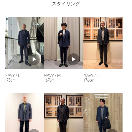
ップだと思います。さすがUAといった感じの商品だと思い購
スタイリング
【注意事項】
入しました。
※商品に「取り扱い上の注意書き」、「洗濯表示」がございます
場合は、使用前に必ずご確認ください。
身長：
170cm
※商品画像は、光の当たり具合やパソコンなどの閲覧環境によ
普段の着用サイズ：
S
り、実際の色味と異なって見える場合がございます。あらかじめ
ご了承ください。
1人が参考になったと回答
※商品の色味の目安は、商品単体の画像をご参照ください。
参考になった
店舗へお問い合わせの際は、全国のUNITED ARROWS各店舗ま
で下記の品名/品番をお申し付けください。
品名：UACOZY 22 PE T&T D4B
品番：11211270015
NAVY / L
NAVY / M
NAVY / L
173cm
167cm
176cm
ニックネーム： R.B
商品詳細
投稿日： 2026年6月17日
購入カラー：NAVY
｜
購入サイズ：M
注文キャンセル
対象商品
購入商品のサイズ感：
少し小さい
返品
対象商品
返品等について
素材感やデザイン、ストレッチ具合など文句ありません。
裾上げ
対象外商品
裾上げについて
シルエットもスタンダードな感じで飽きなく着用できるアイテ
ムだと思います！