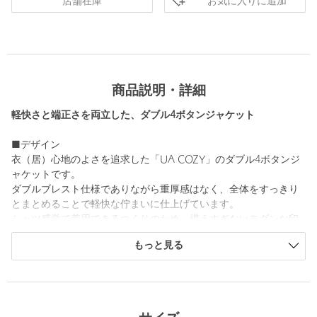
お気に入りに追加
店舗在庫
商品説明・詳細
軽快さと端正さを両立した、ダブル4ボタンジャケット
■デザイン
衣（居）心地のよさを追求した「UA COZY」のダブル4ボタンジ
ャケットです。
ダブルブレスト仕様でありながら重厚感はなく、全体をすっきり
とまとめることで軽快な佇まいに仕上げています。
シャツ感覚で着用できるつくりのため、構えすぎないモダンな印
象を演出します。
もっと見る
きちんと感とリラックス感を両立し、ビジネスシーンでも快適に
着用できるダブルブレステッドです。
ラペル ：ノッチドラペル
フロントボタン ：ダブル4ボタン