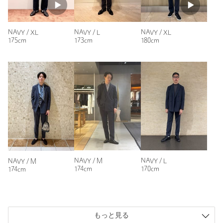
タイプ
MEN
性別：
男性
ジャケット / スーツ / セッ
セットアップ ジャ
カテゴリー
|
年代：
30代前半
トアップ
ケット
NAVY / XL
NAVY / L
NAVY / XL
175cm
173cm
180cm
身長：
176cm
サイズ
S M L XL XXL XXXL
普段の着用サイズ：
L
素材
ポリエステル100％
参考になった
洗濯表示
洗濯機洗い可
洗濯表示について
原産国
インドネシア製
商品番号
1121-1-270015
※レビューは、個人の主観による感想・体感によるもので、商品の効果や性
能を保証するものではありません。
NAVY / M
NAVY / L
NAVY / M
174cm
170cm
174cm
もっと見る
もっと見る