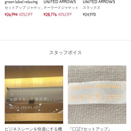
green label relaxing
UNITED ARROWS
UNITED ARROWS
セットアップ ジャケット
テーラードジャケット
スラックス
¥26,994
40%OFF
¥28,776
40%OFF
¥24,970
スタッフボイス
ビジネスシーンを快適にする機
『COZYセットアップ』