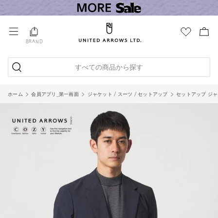
BRAND
すべての商品から探す
ホーム
会員アプリ_第一画面
ジャケット / スーツ / セットアップ
セットアップ ジ