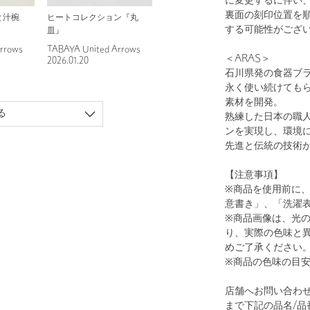
に変更するに伴い
裏面の刻印位置を
と汁椀
ヒートコレクション『丸
する可能性がござ
皿』
rrows
TABAYA United Arrows
＜ARAS＞
2026.01.20
石川県発の食器ブ
1
11
永く使い続けても
素材を開発。
る
熟練した日本の職
ンを実現し、環境
先進と伝統の技術
【注意事項】
※商品を使用前に
意書き」、「洗濯
※商品画像は、光
BLACK
り、実際の色味と
めご了承ください
※商品の色味の目
店舗へお問い合わせの
まで下記の品名/品