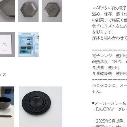
＜ARAS＞初の電
温め、保存、盛り
の副菜まで幅広く
食卓にリズムを生
を彩ります。
深鉢と組み合わせ
=============
電子レンジ：使用
耐熱温度：180℃、
食洗器：使用可
食器乾燥機：使用
イス
=============
※直火コンロ、オ
せん。
■メーカーカラー名
・DK.GRAY：グレ
・2025年5月以