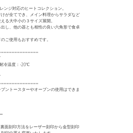
子レンジ対応のヒートコレクション。
付けが全てでき、メイン料理からサラダなど
使える大中小の３サイズ展開。
み出し、他の器とも相性の良い六角形で食卓
てのご使用もおすすめです。
===============
可
耐冷温度：-20℃
可
===============
ーブントースターやオーブンの使用はできま
ー
降、裏面刻印方法をレーザー刻印から金型刻印