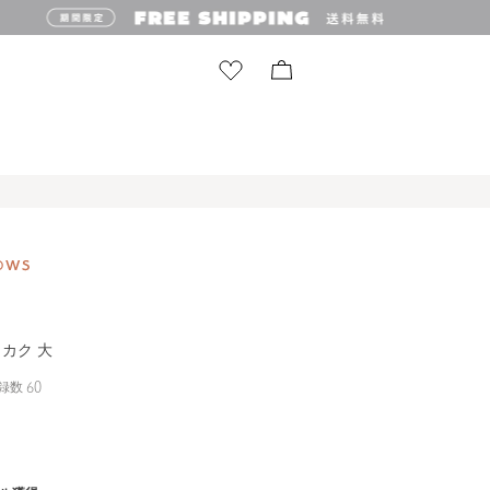
カク 大
録数
60