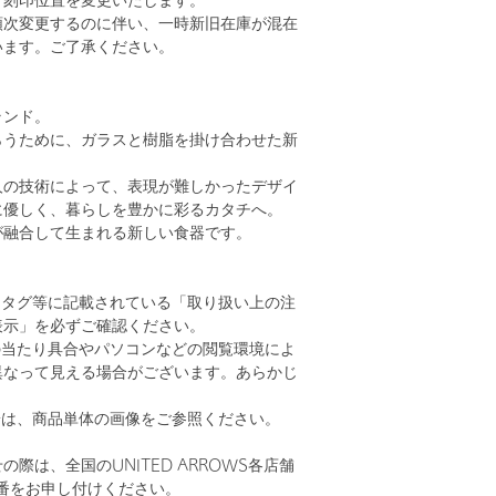
、刻印位置を変更いたします。
順次変更するのに伴い、一時新旧在庫が混在
います。ご了承ください。
ランド。
らうために、ガラスと樹脂を掛け合わせた新
人の技術によって、表現が難しかったデザイ
に優しく、暮らしを豊かに彩るカタチへ。
が融合して生まれる新しい食器です。
、タグ等に記載されている「取り扱い上の注
表示」を必ずご確認ください。
の当たり具合やパソコンなどの閲覧環境によ
異なって見える場合がございます。あらかじ
。
安は、商品単体の画像をご参照ください。
際は、全国のUNITED ARROWS各店舗
番をお申し付けください。