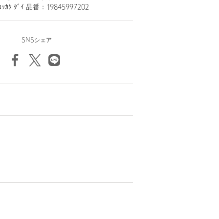
ｯｶｸ ﾀﾞｲ 品番：19845997202
SNSシェア