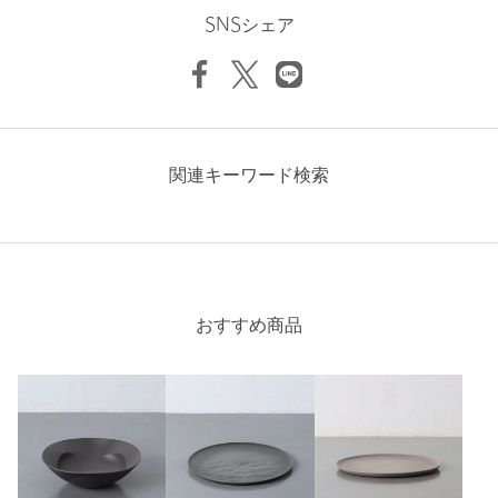
投稿日： 2024年3月5日
品名：▲ARAS ｵｵｻﾞﾗWAVE ｶﾗｰ 品番：19845997281
SNSシェア
購入カラー：WHITE
オシャレで品があるアイテム。セット買いして集めたくなりま
商品詳細
す。
注文キャンセル
対象商品
性別：
男性
年代：
40代前半
返品
対象商品
返品等について
関連キーワード検索
身長：
178cm
裾上げ
対象外商品
裾上げについて
参考になった
タイプ
MEN｜WOMEN
カテゴリー
ライフスタイル雑貨
|
食器 / グラス / カトラリー
サイズ
FREE
おすすめ商品
※レビューは、個人の主観による感想・体感によるもので、商品の効果や性
素材
能を保証するものではありません。
洗濯表示
-
洗濯表示について
商品番号
1984-5-997281
もっと見る