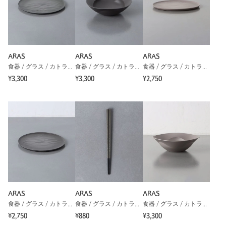
品名：▲ARAS ｺｻﾞﾗSLOPE ｶﾗｰ 品番：19845997279
商品詳細
ARAS
ARAS
ARAS
注文キャンセル
対象商品
食器 / グラス / カトラリー
食器 / グラス / カトラリー
食器 / グラス / カトラリー
返品
対象商品
返品等について
¥3,300
¥3,300
¥2,750
裾上げ
対象外商品
裾上げについて
タイプ
MEN｜WOMEN
カテゴリー
ライフスタイル雑貨
|
食器 / グラス / カトラリー
サイズ
FREE
素材
洗濯表示
-
洗濯表示について
ARAS
ARAS
ARAS
商品番号
1984-5-997279
食器 / グラス / カトラリー
食器 / グラス / カトラリー
食器 / グラス / カトラリー
¥2,750
¥880
¥3,300