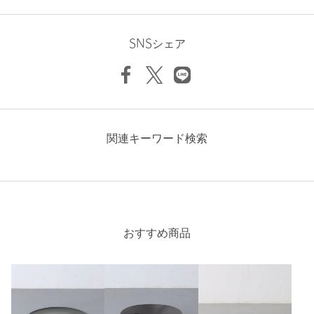
裏面の刻印位置を順次変更するのに伴い、一時新旧在庫が混在す
る可能性がございます。ご了承ください。
SNSシェア
＜ARAS(エイラス）＞
石川県発の食器ブランド。
永く使い続けてもらうために、ガラスと樹脂を掛け合わせた新素
材を開発。
熟練した日本の職人の技術によって、表現が難しかったデザイン
を実現し、環境に優しく、暮らしを豊かに彩るカタチへ。
関連キーワード検索
先進と伝統の技術が融合して生まれる新しい食器です。
【注意事項】
※商品を使用前に、タグ等に記載されている「取り扱い上の注意
書き」、「洗濯表示」を必ずご確認ください。
※商品画像は、光の当たり具合やパソコンなどの閲覧環境によ
り、実際の色味と異なって見える場合がございます。あらかじめ
おすすめ商品
ご了承ください。
※商品の色味の目安は、商品単体の画像をご参照ください。
店舗へお問い合わせの際は、全国のUNITED ARROWS各店舗ま
で下記の品名/品番をお申し付けください。