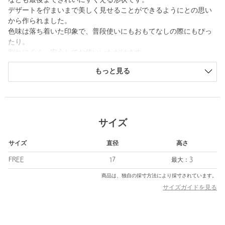
なども最後まできれいにすくえる形状です。
デザートを佇まいまで美しく見せることができるようにとの思い
から作られました。
色味は落ち着いた印象で、普段使いにもおもてなしの際にもぴっ
たり。
割れにくく、安心してお使いいただけます。
もっと見る
・耐熱温度：100℃、耐冷温度：-20℃
※火のそばに置かないでください。
※電子レンジ・オーブンでは使用しないでください。
※食器洗浄機を使用する際は、蒸気、熱風の吹き出し口付近に置
サイズ
いたり、上に物を乗せないでください。変形する場合がありま
す。
サイズ
直径
高さ
※製法上、型の跡、僅かな線や凹凸などが有る場合がありますが
不良品ではございません。あらかじめご了承ください。
FREE
17
最大：3
※トマトソース・カレーソース・コーヒー等の色素の色移りがし
商品は、独自の採寸方法により採寸されています。
やすいため、色移りした際は、漂白剤を使用していただけると長
サイズガイドを見る
く綺麗に使い続けられます。
・2025年5月以降、裏面刻印方法をレーザー刻印から金型刻印に
変更するに伴い、刻印位置を変更いたします。