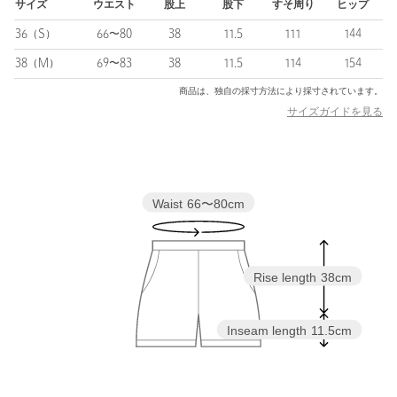
サイズ
ウエスト
股上
股下
すそ周り
ヒップ
■コーディネート
36（S）
66〜80
38
11.5
111
144
カットソーやニットと合わせたカジュアルムードから、シャツブ
ラウスとのきれいめスタイルまで好相性。
38（M）
69〜83
38
11.5
114
154
足元のスタイリングは、タイツからソックス、ブーツと幅広くお
商品は、独自の採寸方法により採寸されています。
楽しみいただけます。
サイズガイドを見る
同素材のビスチェとキュロットパンツとの3ピースでの着用もおす
すめです。
・同素材の他アイテムのご用意もございます。
ジャケット対象品番：87222570021
Waist
66〜80cm
ビスチェ対象品番：87162570021
============================
裏地：あり
Rise length
38cm
透け感：なし
伸縮：なし
光沢感：なし
Inseam length
11.5cm
ポケット：あり
ケア方法：ドライクリーニング
============================