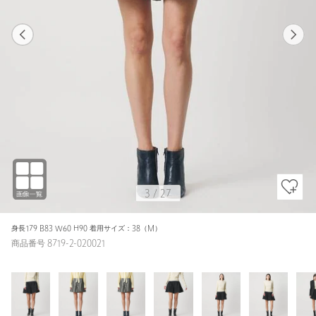
1
27
3
27
BLACK / 38(M)
BLACK
159cm
3
/
27
身長179 B83 W60 H90 着用サイズ：38（M）
商品番号 8719-2-020021