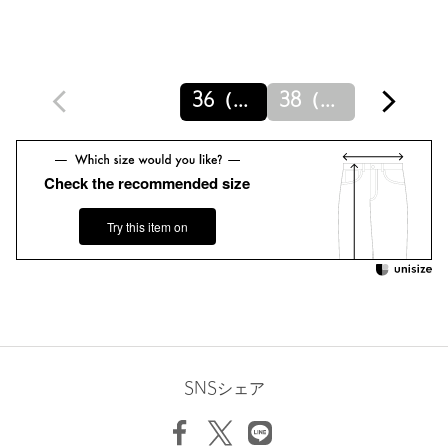
＜AEWEN MATOPH（イウエン マトフ）＞より、新ライン
「W（ダブリュー）」をスタート。
「W（ダブリュー）」とは、WILLED（意思のある）、WIT（機
知）、WISE（賢い）、WOMAN（女性）、W（ダブル ジェンダ
36（S）
38（M）
ーレスに着ていただきたいという思い）の頭文字から名付けてい
ます。
ネームタグも黒地にホワイトで＜AEWEN MATOPH＞と差別化
し、素材・クオリティ・ディテールなどをより追求したハイエン
Check the recommended size
ドなラインとしてリリース。
Try this item on
【注意事項】
※商品に「取り扱い上の注意書き」、「洗濯表示」がございます
場合は、使用前に必ずご確認ください。
※商品画像は、光の当たり具合やパソコンなどの閲覧環境によ
り、実際の色味と異なって見える場合がございます。あらかじめ
ご了承ください。
※商品の色味の目安は、商品単体の画像をご参照ください。
※画像の商品はサンプルです。実際の商品と色味、仕様、加工、
SNSシェア
サイズ、素材等が若干異なる場合がございます。
店舗へお問い合わせの際は、全国のUNITED ARROWS各店舗ま