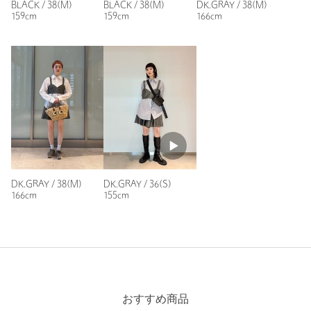
BLACK / 38(M)
BLACK / 38(M)
DK.GRAY / 38(M)
商品番号
8719-2-020021
159cm
159cm
166cm
DK.GRAY / 38(M)
DK.GRAY / 36(S)
166cm
155cm
おすすめ商品