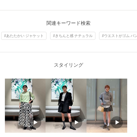
で下記の品名/品番をお申し付けください。
品名：AMW LI/W TUCK CULOTTE 品番：87192020021
関連キーワード検索
商品詳細
#あたたかい ジャケット
#きちんと感 ナチュラル
#ウエストがゴム パ
注文キャンセル
対象商品
返品
対象商品
返品等について
裾上げ
対象外商品
裾上げについて
スタイリング
タイプ
WOMEN
カテゴリー
パンツ
|
ショート / ハーフパンツ
サイズ
36(S) 38(M)
表生地；ウール52％ リネン48％ 裏生地；キュプラ
素材
100％
洗濯表示
ドライクリーニング
洗濯表示について
原産国
日本製