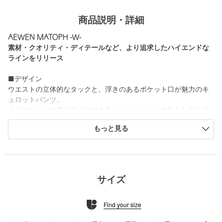
商品説明・詳細
AEWEN MATOPH -W-
素材・クオリティ・ディテールなど、より追求したハイエンドな
ラインをリリース
■デザイン
ウエストの立体的なタックと、浮きのあるポケット口が魅力のキ
ュロットパンツ。
ミニスカートの様に広がりのあるシルエットが、女性らしさとモ
ードな印象をプラスしてくれます。
もっと見る
バックはウエストゴムで履き心地も良く、きちんと感とリラック
スムードを併せ持った一着。
■素材
ウールリネン生地に、加工を施した別注素材を使用。
サイズ
リネンのナチュラルな風合いと、ウールのあたたかみが融合した
上品な素材感が魅力です。
Find your size
薄手でありながら適度なハリがあり、春夏らしいドライタッチな
肌触りが特徴。