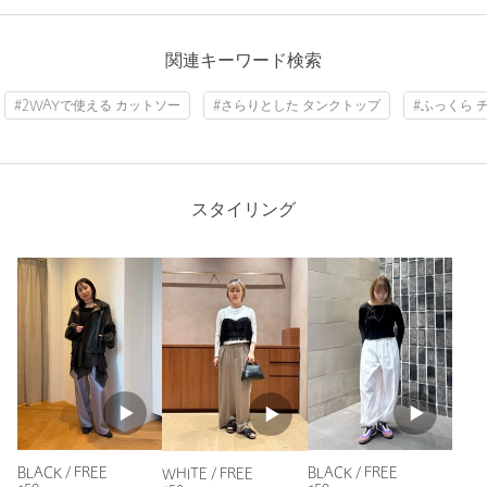
洗濯表示
手洗い可
洗濯表示について
関連キーワード検索
原産国
日本製
商品番号
8712-2-000002
#2WAYで使える カットソー
#さらりとした タンクトップ
#ふっくら 
スタイリング
BLACK / FREE
BLACK / FREE
WHITE / FREE