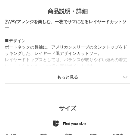
商品説明・詳細
2WAYアレンジを楽しむ、一枚でサマになるレイヤードカットソ
ー
■デザイン
ボートネックの長袖に、アメリカンスリーブのタンクトップをド
ッキングした、レイヤード風デザインカットソー。
レイヤードトップスとしては、バランスが取りやすい短めの着丈
にふっくらとバルーンの様な裾がポイントです。
タンクトップ部分を下ろし、イレギュラーなチュニックワンピー
もっと見る
スとしても着用可能な2WAYアイテム。
透け感のある柔らかな素材が重なるコントラストが、トレンド感
のあるスタイリングに導きます。
■素材
サイズ
柔らかで繊細な、極細番手の強撚糸を使用した素材を使用。
ガーゼのような透け感と、さらりとした風合いが特徴です。
Find your size
■コーディネート