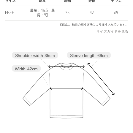
レイヤード風トップス、チュニックワンピースと着こなしのアレ
サイズ
総丈
肩幅
身幅
そで丈
ンジが広がる一着。
最短：46.5 最
カジュアルなデニムからマニッシュなワイドパンツ、女性らしい
FREE
35
42
69
長：93
スカートまでボトムバランスが取りやすく、
商品は、独自の採寸方法により採寸されています。
ジャケットやアウターのインナーとしても重宝いただける優秀ア
イテムです。
サイズガイドを見る
============================
裏地：なし
Sleeve length
69cm
Shoulder width
35cm
透け感：あり
伸縮：ややあり
Width
42cm
光沢感：なし
ケア方法：手洗い可
============================
【注意事項】
※商品に「取り扱い上の注意書き」、「洗濯表示」がございます
場合は、使用前に必ずご確認ください。
※商品画像は、光の当たり具合やパソコンなどの閲覧環境によ
り、実際の色味と異なって見える場合がございます。あらかじめ
ご了承ください。
※商品の色味の目安は、商品単体の画像をご参照ください。