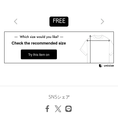
※画像の商品はサンプルです。実際の商品と色味、仕様、加工、
サイズ、素材等が若干異なる場合がございます。
FREE
店舗へお問い合わせの際は、全国のUNITED ARROWS各店舗ま
で下記の品名/品番をお申し付けください。
品名：AM C IRG LAYERD LSL 品番：87122000002
Check the recommended size
商品詳細
Try this item on
注文キャンセル
対象商品
返品
対象商品
返品等について
裾上げ
対象外商品
裾上げについて
タイプ
WOMEN
SNSシェア
カテゴリー
トップス
|
Tシャツ / カットソー
サイズ
FREE
素材
コットン100％