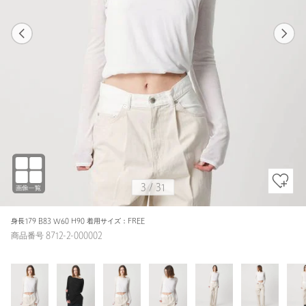
1
31
3
31
BLACK / FREE
WHITE
159cm
3
/
31
身長179 B83 W60 H90 着用サイズ：FREE
商品番号 8712-2-000002