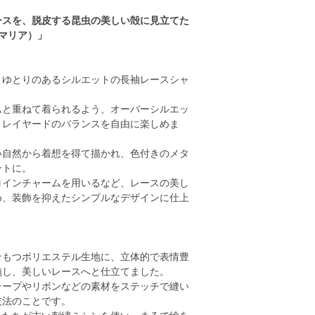
ースを、脱皮する昆虫の美しい殻に見立てた
（マリア）」
、ゆとりのあるシルエットの長袖レースシャ
ムと重ねて着られるよう、オーバーシルエッ
、レイヤードのバランスを自由に楽しめま
い自然から着想を得て描かれ、色付きのメタ
ントに。
コインチャームを用いるなど、レースの美し
め、装飾を抑えたシンプルなデザインに仕上
せもつポリエステル生地に、立体的で表情豊
施し、美しいレースへと仕立てました。
テープやリボンなどの素材をステッチで縫い
技法のことです。