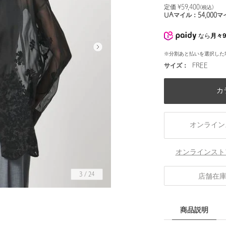
定価 ¥
59,400
(税込)
UAマイル：
54,000
マ
なら
月々9
※分割あと払いを選択した
サイズ：
FREE
カ
オンライン
オンラインスト
3
/
24
店舗在
商品説明