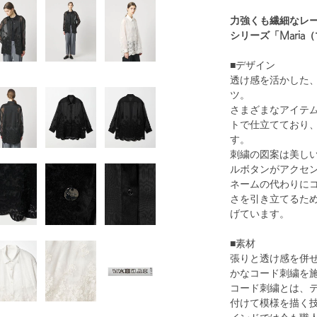
力強くも繊細なレ
シリーズ「Maria
■デザイン
透け感を活かした
ツ。
さまざまなアイテ
トで仕立てており
す。
刺繍の図案は美し
ルボタンがアクセ
ネームの代わりに
さを引き立てるた
げています。
■素材
張りと透け感を併
かなコード刺繍を
コード刺繍とは、
付けて模様を描く