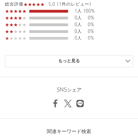
品名：PH015C-UAWomens1(Maria) 品番：89166000001
5.0 (1件のレビュー)
総合評価
1人
100%
0人
0%
商品詳細
0人
0%
0人
0%
注文キャンセル
対象商品
0人
0%
返品
対象商品
返品等について
購入商品のサイズ感
裾上げ
対象外商品
裾上げについて
もっと見る
小さい
0人
0%
タイプ
WOMEN
少し小さい
0人
0%
ちょうどよい
0人
0%
カテゴリー
トップス
|
シャツ / ブラウス
少し大きい
1人
100%
SNSシェア
サイズ
FREE
大きい
0人
0%
本体；ポリエステル100％ 刺しゅう糸；ポリエステ
素材
ル100％ コード糸； 上糸；コットン100％ 下糸；ポ
リエステル100％
洗濯表示
手洗い可
洗濯表示について
ニックネーム： しか
関連キーワード検索
原産国
インド製