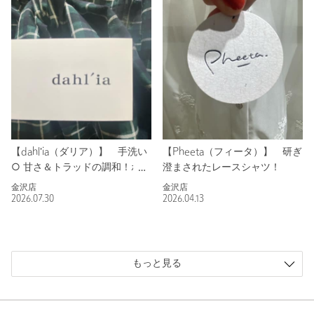
【dahl'ia（ダリア）】 手洗い
【Pheeta（フィータ）】 研ぎ
○ 甘さ＆トラッドの調和！ボウ
澄まされたレースシャツ！
タイチェックブラウス！
金沢店
金沢店
2026.07.30
2026.04.13
もっと見る