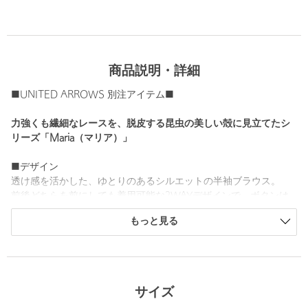
商品説明・詳細
■UNITED ARROWS 別注アイテム■
力強くも繊細なレースを、脱皮する昆虫の美しい殻に見立てたシ
リーズ「Maria（マリア）」
■デザイン
透け感を活かした、ゆとりのあるシルエットの半袖ブラウス。
前後どちらを前にしても着用可能な2WAYデザインで、ボタンは
すべて開けても着用でき、異なる表情を楽しめます。
もっと見る
Tシャツのようなノーカラーのデザインで、ボタンには色付きのメ
タルボタンを使用。
刺繍の図案は美しい自然から着想を得て描かれています。
レースの美しさを引き立てるため、装飾を抑えたシンプルなデザ
インに仕上げ、ネームの代わりにコインチャームを用いていま
サイズ
す。