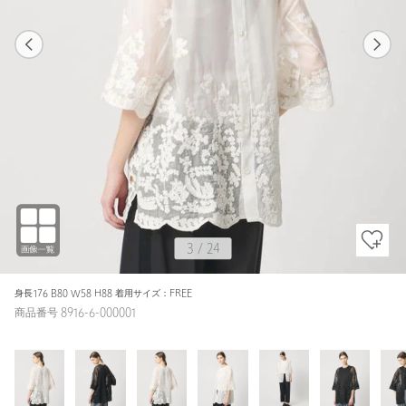
1
24
3
24
WHITE / FREE
WHITE
161cm
3
/
24
身長176 B80 W58 H88 着用サイズ：FREE
商品番号 8916-6-000001