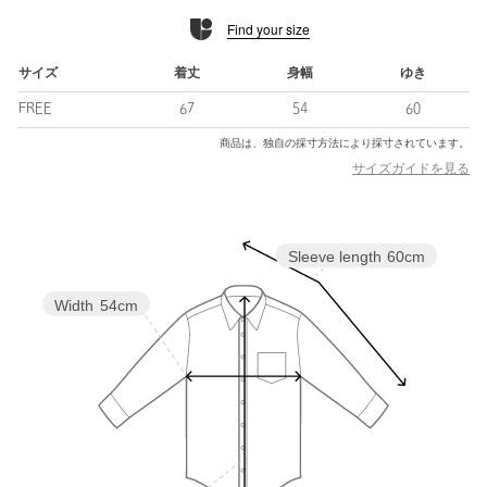
Find your size
■素材
張りと透け感を併せもつポリエステル生地に、立体的で表情豊か
なコード刺繍を施し、美しいレースへと仕立てました。
サイズ
着丈
身幅
ゆき
コード刺繍とは、テープやリボンなどの素材をステッチで縫い付
FREE
67
54
60
けて模様を描く技法のことです。
インドでは今も職人たちが古い刺繍ミシンを使い、まるで絵を描
商品は、独自の採寸方法により採寸されています。
くように一針一針を重ねています。
サイズガイドを見る
■コーディネート
前後やボタンの開け閉めでアレンジの幅が広がり、華やかなレー
Sleeve length
60cm
ス素材とゆとりのあるシルエットで、上品さとリラックス感を両
立。
きれいめパンツからデニム、タイトスカートなど、自由なアレン
Width
54cm
ジを楽しめる一枚です。
============================
裏地：なし
透け感：あり
伸縮：なし
光沢感：ややあり
ケア方法：手洗い可