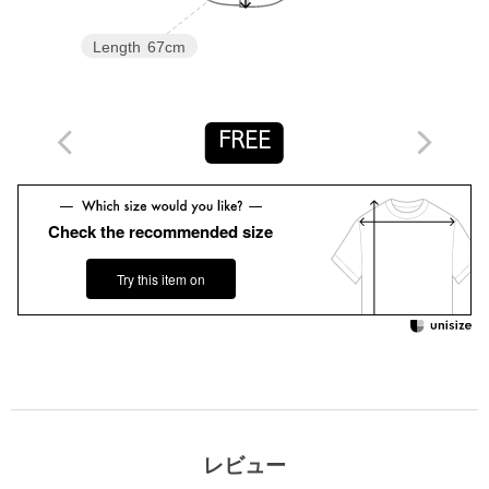
============================
Length
67cm
＜Pheeta（フィータ）＞
2019年デビューの「繋ぐ服」をコンセプトにした東京ブランド。
世界中の継承すべき希少な技術や、家族に引き継がれるような特
別な服を、価値観を共有する仲間と共に繋いでいく事を願ってい
FREE
ます。
手のかかる、まるで生き物のようなも物作りは伝承される中で文
化を育み愛情を生んでいきます。
Check the recommended size
大切な一着を人から人へ繋いでいけるために。
【注意事項】
Try this item on
※商品に「取り扱い上の注意書き」、「洗濯表示」がございます
場合は、使用前に必ずご確認ください。
※商品画像は、光の当たり具合やパソコンなどの閲覧環境によ
り、実際の色味と異なって見える場合がございます。あらかじめ
ご了承ください。
※商品の色味の目安は、商品単体の画像をご参照ください。
店舗へお問い合わせの際は、全国のUNITED ARROWS各店舗ま
レビュー
で下記の品名/品番をお申し付けください。