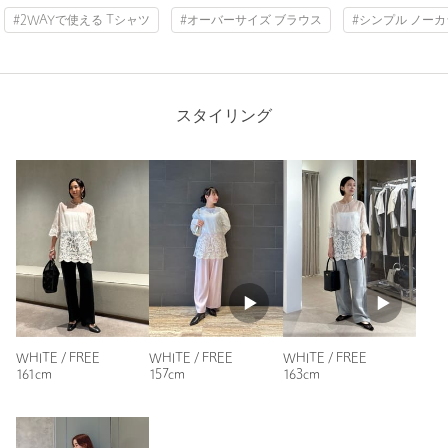
投稿日： 2026年2月25日
商品番号
8916-6-000001
#2WAYで使える Tシャツ
#オーバーサイズ ブラウス
#シンプル ノー
購入カラー：WHITE
｜
購入サイズ：FREE
購入商品のサイズ感：
少し大きい
ホワイトはレースが際立っていて素敵です。サイズはたっぷり
しているので、ブラウスとしても、羽織りのようにも着れるの
スタイリング
で、便利だと思います。前後２ウエイで着れるのも気に入りま
した。
性別：
女性
身長：
151cm
普段の着用サイズ：
M
参考になった
WHITE / FREE
WHITE / FREE
WHITE / FREE
161cm
157cm
163cm
※レビューは、個人の主観による感想・体感によるもので、商品の効果や性
能を保証するものではありません。