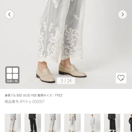
1
24
3
24
WHITE / FREE
WHITE
156cm
3
/
24
身長176 B80 W58 H88 着用サイズ：FREE
商品番号 8914-6-000007