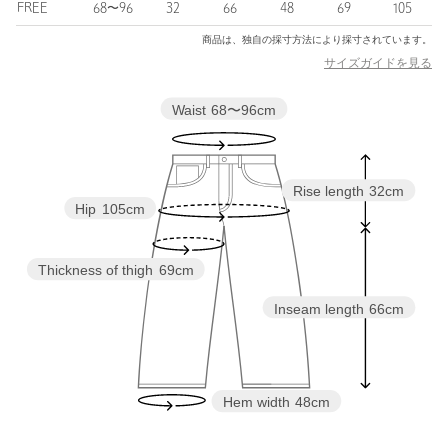
FREE
68〜96
32
66
48
69
105
■コーディネート
裏地はないため、インナーにスリムパンツやレギンスなどをレイ
商品は、独自の採寸方法により採寸されています。
ヤードしてアレンジを楽しめます。
サイズガイドを見る
春夏スタイルをアップデートしてくれるレースパンツは、旬な着
こなしを叶えてくれます。
Waist
68〜96cm
============================
裏地：なし
透け感：あり
Rise length
32cm
伸縮：なし
Hip
105cm
光沢感：ややあり
ケア方法：手洗い可
Thickness of thigh
69cm
============================
Inseam length
66cm
＜Pheeta（フィータ）＞
2019年デビューの「繋ぐ服」をコンセプトにした東京ブランド。
世界中の継承すべき希少な技術や、家族に引き継がれるような特
別な服を、価値観を共有する仲間と共に繋いでいく事を願ってい
ます。
Hem width
48cm
手のかかる、まるで生き物のようなも物作りは伝承される中で文
化を育み愛情を生んでいきます。