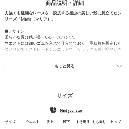
商品説明・詳細
力強くも繊細なレースを、脱皮する昆虫の美しい殻に見立てたシ
リーズ「Maria（マリア）」
■デザイン
柔らかな透け感が美しいレースパンツ。
ウエストには細いゴムを入れて仕立てており、重ね着を想定した
ゆとりのあるストレートシルエットで、リラックス感と軽やかさ
を兼ね備えています。
刺繍の図案は美しい自然から着想を得て描かれ、ネームの代わり
もっと見る
にコインチャームを用いるなど、レースの美しさを引き立てるた
め、装飾を抑えたシンプルなデザインに仕上げています。
■素材
張りと透け感を併せもつポリエステル生地に、立体的で表情豊か
サイズ
なコード刺繍を施し、美しいレースへと仕立てました。
コード刺繍とは、テープやリボンなどの素材をステッチで縫い付
Find your size
けて模様を描く技法のことです。
インドでは今も職人たちが古い刺繍ミシンを使い、まるで絵を描
くように一針一針を重ねています。
サイズ
ウエスト
股上
股下
すそ周り
もも周り
ヒップ