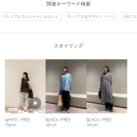
関連キーワード検索
タイプ
WOMEN
#シンプル ストレートシルエット
#シンプルなデザイン パンツ
#ポリ
カテゴリー
パンツ
|
その他パンツ
サイズ
FREE
本体；ポリエステル100％ 刺しゅう糸；ポリエステ
素材
ル100％ コード糸； 上糸；コットン100％ 下糸；ポ
スタイリング
リエステル100％
洗濯表示
手洗い可
洗濯表示について
原産国
インド製
商品番号
8914-6-000007
WHITE / FREE
BLACK / FREE
BLACK / FREE
156cm
161cm
161cm