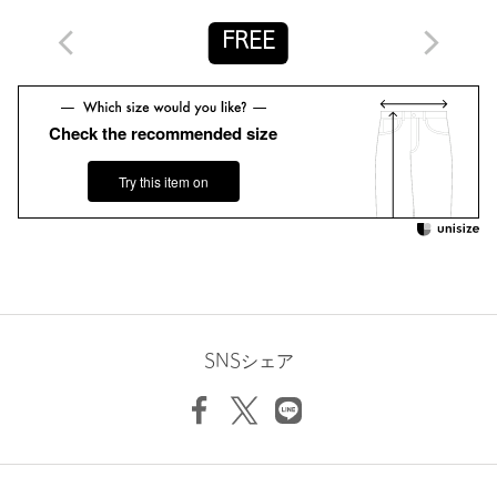
大切な一着を人から人へ繋いでいけるために。
FREE
【注意事項】
※商品に「取り扱い上の注意書き」、「洗濯表示」がございます
場合は、使用前に必ずご確認ください。
Check the recommended size
※商品画像は、光の当たり具合やパソコンなどの閲覧環境によ
り、実際の色味と異なって見える場合がございます。あらかじめ
ご了承ください。
Try this item on
※商品の色味の目安は、商品単体の画像をご参照ください。
店舗へお問い合わせの際は、全国のUNITED ARROWS各店舗ま
で下記の品名/品番をお申し付けください。
品名：PH015C-11(Maria) 品番：89146000007
商品詳細
SNSシェア
注文キャンセル
対象商品
返品
対象商品
返品等について
裾上げ
対象外商品
裾上げについて