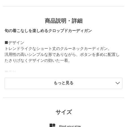
商品説明・詳細
旬の着こなしを楽しめるクロップドカーディガン
■デザイン
トレンドライクなショート丈のクルーネックカーディガン。
汎用性の高いシンプルな形でありながら、ボタンを多めに配置し
たさりげなくデザインの効いた一着。
■素材
ふくらみのあるコットン100％糸を使用。
もっと見る
■コーディネート
ウエストから肌をのぞかせたヘルシーな着こなしや、インナーを
見せるレイヤードも〇。
ショート丈を活かし、ボリュームのあるボトムとの合わせがおす
サイズ
すめです。
Find your size
＜NICE WEATHER（ナイスウエザー）＞