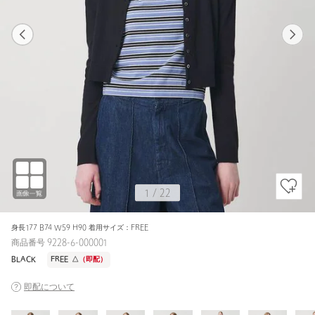
1
22
1
22
BLACK / FREE
BLACK
163cm
1
/
22
身長177 B74 W59 H90 着用サイズ：FREE
商品番号 9228-6-000001
BLACK
FREE
△
（即配）
即配について