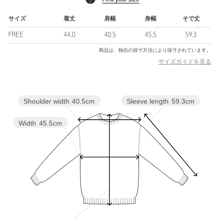
2020年に韓国・ソウルで誕生した、ライフスタイルセレクトショ
ップ。
サイズ
着丈
肩幅
身幅
そで丈
現代の多様化するニーズを満たす次世代のコンビニをコンセプト
FREE
44.0
40.5
45.5
59.3
に、日用雑貨、化粧品、カジュアルファッション、食料品等を提
供しています。
商品は、独自の採寸方法により採寸されています。
韓国の旬なブランドをはじめ、各国から厳選した商品やこだわり
サイズガイドを見る
のオリジナル開発商品等、遊び心のある品揃えで国内外の若年層
を中心に支持を集め、カロスキルの旗艦店には多くの観光客も訪
れています。
Sleeve length
59.3cm
Shoulder width
40.5cm
【注意事項】
※商品に「取り扱い上の注意書き」、「洗濯表示」がございます
Width
45.5cm
場合は、使用前に必ずご確認ください。
※商品画像は、光の当たり具合やパソコンなどの閲覧環境によ
り、実際の色味と異なって見える場合がございます。あらかじめ
ご了承ください。
※商品の色味の目安は、商品単体の画像をご参照ください。
店舗へお問い合わせの際は、全国のNICE WEATHER各店舗まで
下記の品名/品番をお申し付けください。
品名：▼NW COMPACT CGN 品番：92286000001