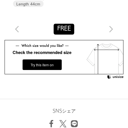
Length
44cm
商品詳細
注文キャンセル
対象商品
FREE
返品
対象商品
返品等について
裾上げ
対象外商品
裾上げについて
Check the recommended size
タイプ
WOMEN
Try this item on
カテゴリー
トップス
|
カーディガン / ボレロ
サイズ
FREE
素材
コットン100％
洗濯表示
手洗い可
洗濯表示について
原産国
中国製
SNSシェア
商品番号
9228-6-000001